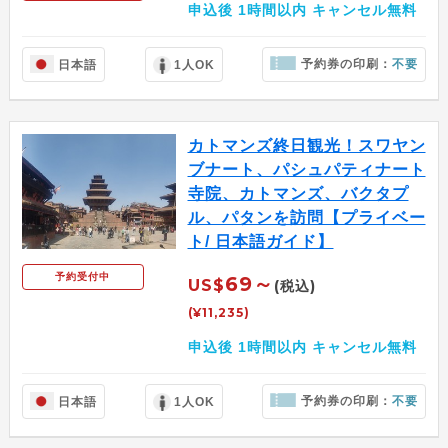
申込後 1時間以内 キャンセル無料
予約券の印刷：
不要
日本語
1人OK
カトマンズ終日観光！スワヤン
ブナート、パシュパティナート
寺院、カトマンズ、バクタプ
ル、パタンを訪問【プライベー
ト/ 日本語ガイド】
予約受付中
69～
US$
(税込)
(¥11,235)
申込後 1時間以内 キャンセル無料
予約券の印刷：
不要
日本語
1人OK