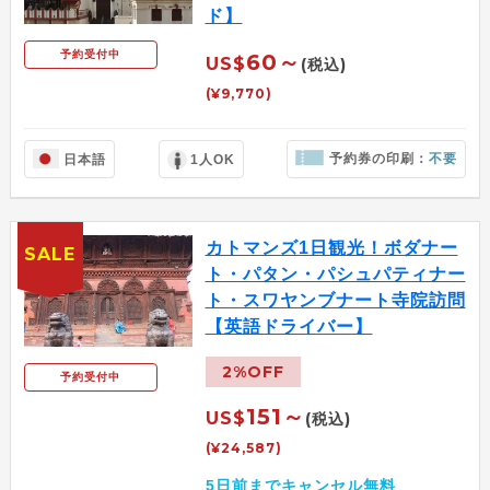
ド】
予約受付中
60～
US$
(税込)
(¥9,770)
予約券の印刷：
不要
日本語
1人OK
カトマンズ1日観光！ボダナー
SALE
ト・パタン・パシュパティナー
ト・スワヤンブナート寺院訪問
【英語ドライバー】
2%OFF
予約受付中
151～
US$
(税込)
(¥24,587)
5日前までキャンセル無料