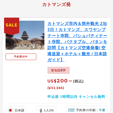
カトマンズ発
カトマンズ市内＆郊外観光 2泊
SALE
3日！カトマンズ、スワヤンブ
ナート寺院、パシュパティナー
ト寺院、バクタプル、パタンを
訪問【カトマンズ空港発着/ 空
港送迎＋ホテル＋観光 / 日本語
予約受付中
ガイド】
9%OFF
200～
US$
(税込)
(¥32,565)
申込後 1時間以内 キャンセル無料
予約券の印刷：
不要
日本語
1人OK