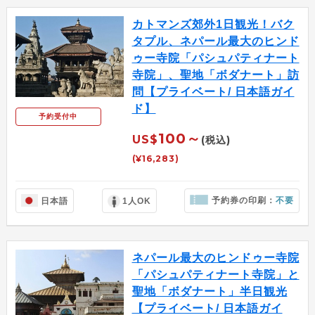
カトマンズ郊外1日観光！バク
タプル、ネパール最大のヒンド
ゥー寺院「パシュパティナート
寺院」、聖地「ボダナート」訪
問【プライベート/ 日本語ガイ
ド】
予約受付中
100～
US$
(税込)
(¥16,283)
予約券の印刷：
不要
日本語
1人OK
ネパール最大のヒンドゥー寺院
「パシュパティナート寺院」と
聖地「ボダナート」半日観光
【プライベート/ 日本語ガイ