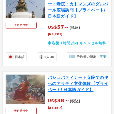
ート寺院・カトマンズのダルバ
ール広場訪問【プライベート/
日本語ガイド】
予約受付中
57～
US$
(税込)
(¥9,281)
申込後 1時間以内 キャンセル無料
予約券の印刷：
不要
日本語
1人OK
パシュパティナート寺院での夕
べのアラティ文化体験【プライ
ベート/ 日本語ガイド】
38～
US$
(税込)
(¥6,187)
予約受付中