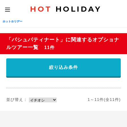
HOT
HOLIDAY
toggle
navigation
ホットホリデー
「パシュパティナート」に関連するオプショナ
ルツアー一覧
11件
絞り込み条件
並び替え：
1～11件(全11件)