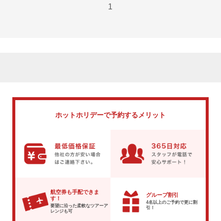
1
ホットホリデーで
予約するメリット
航空券も手配できま
グループ割引
す！
4名以上のご予約で
更に割
要望に沿った柔軟な
ツアーア
引！
レンジも可