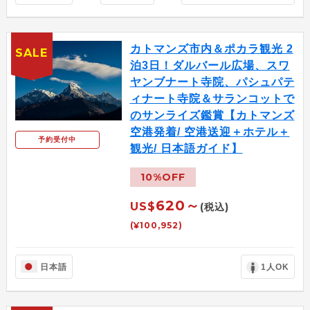
カトマンズ市内＆ポカラ観光 2
SALE
泊3日！ダルバール広場、スワ
ヤンブナート寺院、パシュパテ
ィナート寺院＆サランコットで
のサンライズ鑑賞【カトマンズ
空港発着/ 空港送迎＋ホテル＋
予約受付中
観光/ 日本語ガイド】
10%OFF
620～
US$
(税込)
(¥100,952)
日本語
1人OK