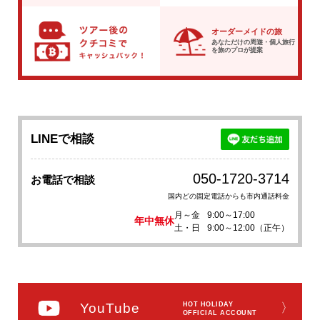
オーダーメイドの旅
あなただけの周遊・個人旅行
を
旅のプロが提案
LINEで相談
050-1720-3714
お電話で相談
国内どの固定電話からも市内通話料金
月～金
9:00～17:00
年中無休
土・日
9:00～12:00（正午）
YouTube
HOT HOLIDAY
〉
OFFICIAL ACCOUNT