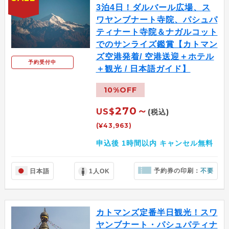
3泊4日！ダルバール広場、ス
ワヤンブナート寺院、パシュパ
ティナート寺院＆ナガルコット
でのサンライズ鑑賞【カトマン
ズ空港発着/ 空港送迎＋ホテル
予約受付中
＋観光 / 日本語ガイド】
10%OFF
270～
US$
(税込)
(¥43,963)
申込後 1時間以内 キャンセル無料
予約券の印刷：
不要
日本語
1人OK
カトマンズ定番半日観光！スワ
ヤンブナート・パシュパティナ