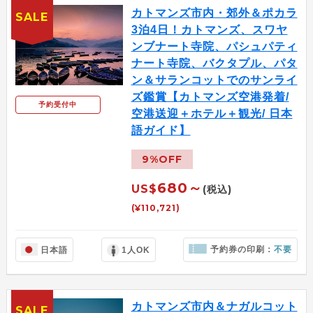
カトマンズ市内・郊外＆ポカラ
SALE
3泊4日！カトマンズ、スワヤ
ンブナート寺院、パシュパティ
ナート寺院、バクタプル、パタ
ン＆サランコットでのサンライ
ズ鑑賞【カトマンズ空港発着/
予約受付中
空港送迎＋ホテル＋観光/ 日本
語ガイド】
9%OFF
680～
US$
(税込)
(¥110,721)
予約券の印刷：
不要
日本語
1人OK
カトマンズ市内＆ナガルコット
SALE