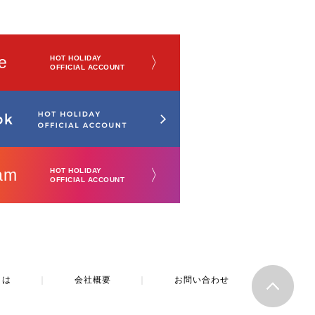
e
〉
HOT HOLIDAY
OFFICIAL ACCOUNT
am
〉
HOT HOLIDAY
OFFICIAL ACCOUNT
とは
｜
会社概要
｜
お問い合わせ