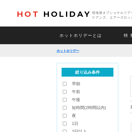
HOT
HOLIDAY
現地発オプショナルツア
ケアンズ、エアーズロッ
ホットホリデーとは
特 
ホットホリデー
絞り込み条件
早朝
午前
午後
短時間(2時間以内)
夜
1日
2日以上