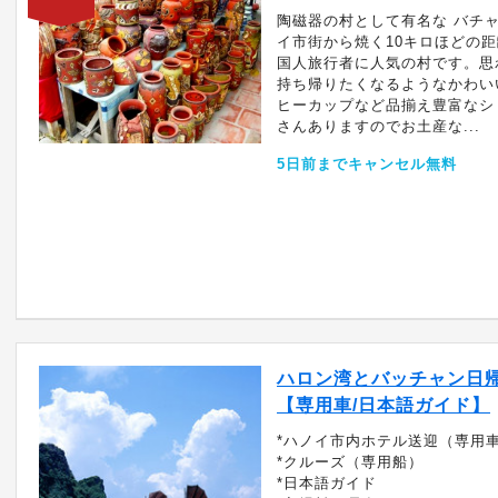
陶磁器の村として有名な バチ
イ市街から焼く10キロほどの
国人旅行者に人気の村です。思
持ち帰りたくなるようなかわい
ヒーカップなど品揃え豊富なシ
さんありますのでお土産な...
5日前までキャンセル無料
ハロン湾とバッチャン日
【専用車/日本語ガイド】
*ハノイ市内ホテル送迎（専用
*クルーズ（専用船）
*日本語ガイド