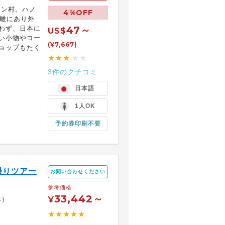
ャン村。ハノ
4%OFF
距離にあり外
47～
わず、日本に
US$
い小物やコー
(¥7,667)
ョップもたく
★★★
★★
3件のクチコミ
日本語
1人OK
予約券印刷不要
帰りツアー
お問い合わせください
参考価格
33,442～
¥
車）
★★★★★