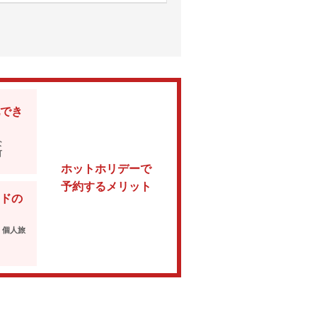
でき
な
可
ホットホリデーで
予約するメリット
ドの
・個人旅