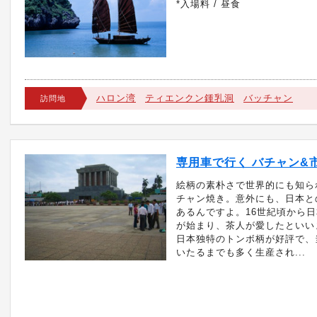
*入場料 / 昼食
ハロン湾
ティエンクン鍾乳洞
バッチャン
訪問地
専用車で行く バチャン&
絵柄の素朴さで世界的にも知ら
チャン焼き。意外にも、日本と
あるんですよ。16世紀頃から
が始まり、茶人が愛したといい
日本独特のトンボ柄が好評で、
いたるまでも多く生産され...