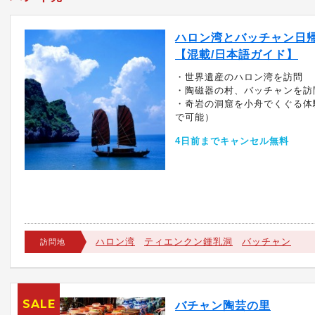
ハロン湾とバッチャン日
【混載/日本語ガイド】
・世界遺産のハロン湾を訪問
・陶磁器の村、バッチャンを訪
・奇岩の洞窟を小舟でくぐる体
で可能）
4日前までキャンセル無料
ハロン湾
ティエンクン鍾乳洞
バッチャン
訪問地
SALE
バチャン陶芸の里