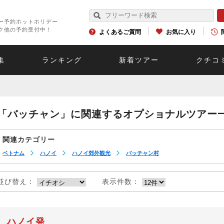
ー予約ホットホリデー
ク他の予約受付中！
よくあるご質問
お気に入り
集
ランキング
新着ツアー
クチコ
「バッチャン」に関連するオプショナルツアー
関連カテゴリー
ベトナム
ハノイ
ハノイ郊外観光
バッチャン村
並び替え：
表示件数：
ハノイ発