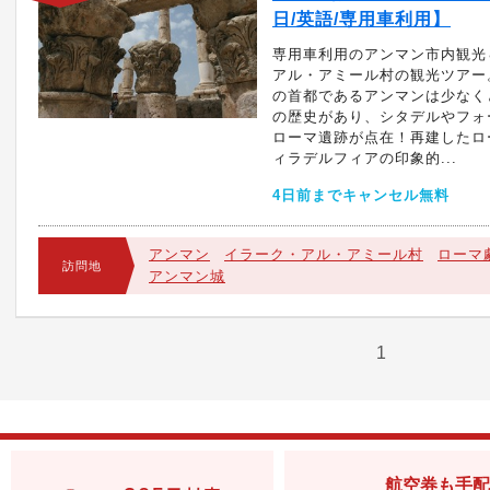
日/英語/専用車利用】
専用車利用のアンマン市内観光
アル・アミール村の観光ツアー
の首都であるアンマンは少なくと
の歴史があり、シタデルやフォ
ローマ遺跡が点在！再建したロ
ィラデルフィアの印象的...
4日前までキャンセル無料
アンマン
イラーク・アル・アミール村
ローマ
訪問地
アンマン城
1
航空券も手配