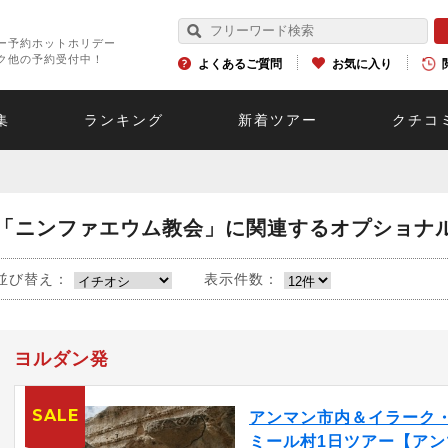
ー予約ホットホリデー
ク他の予約受付中！
よくあるご質問
お気に入り
集
ランキング
新着ツアー
クチコ
「ニンファエウム教会」に関連するオプショナ
並び替え：
表示件数：
ヨルダン発
SALE
アンマン市内＆イラーク
ミール村1日ツアー【アン