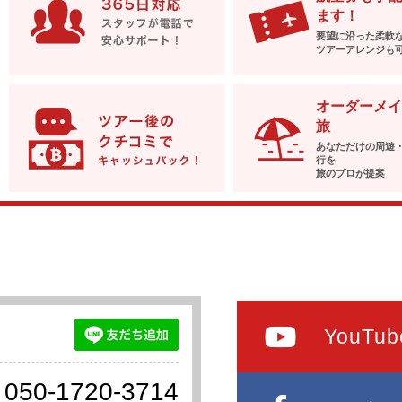
ます！
要望に沿った柔軟
ツアーアレンジも
オーダーメイ
旅
あなただけの周遊
行を
旅のプロが提案
YouTub
050-1720-3714