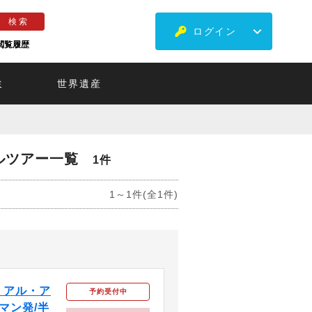
ログイン
閲覧履歴
ミ
世界遺産
ルツアー一覧
1件
1～1件(全1件)
・アル・ア
予約受付中
マン発/半