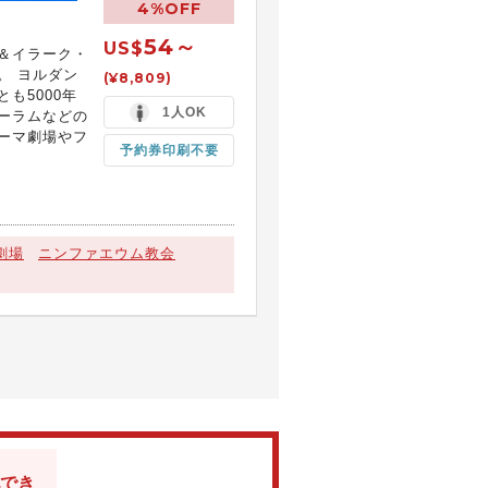
4%OFF
54～
US$
＆イラーク・
。 ヨルダン
(¥8,809)
も5000年
1人OK
ーラムなどの
ーマ劇場やフ
予約券印刷不要
劇場
ニンファエウム教会
でき