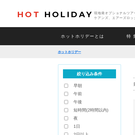
HOT
HOLIDAY
現地発オプショナルツア
ケアンズ、エアーズロッ
ホットホリデーとは
特 
ホットホリデー
絞り込み条件
早朝
午前
午後
短時間(2時間以内)
夜
1日
2日以上