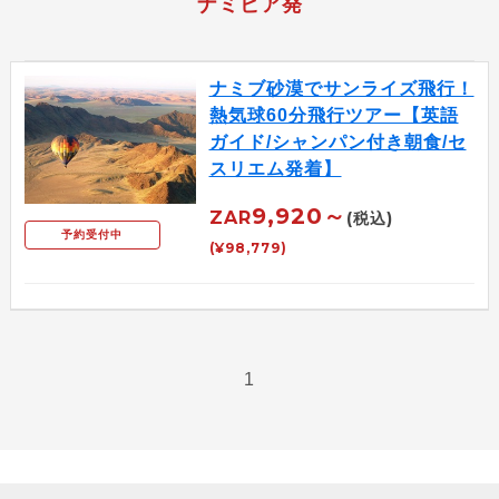
ナミビア発
ナミブ砂漠でサンライズ飛行！
熱気球60分飛行ツアー【英語
ガイド/シャンパン付き朝食/セ
スリエム発着】
9,920～
ZAR
(税込)
予約受付中
(¥98,779)
1