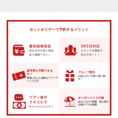
ホットホリデーで
予約するメリット
航空券も手配できま
グループ割引
す！
4名以上のご予約で
更に割
要望に沿った柔軟な
ツアーア
引！
レンジも可
オーダーメイドの旅
あなただけの周遊・個人旅行
を
旅のプロが提案