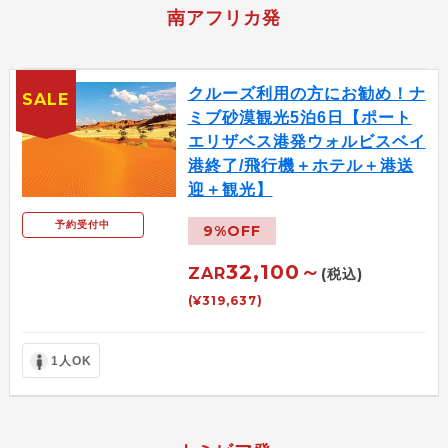
南アフリカ発
クルーズ利用の方にお勧め！ナ
SALE
ミブ砂漠観光5泊6日【ポート
エリザベス港発ウォルビスベイ
港終了/飛行機＋ホテル＋港送
迎＋観光】
予約受付中
9%OFF
32,100～
ZAR
(税込)
(¥319,637)
1人OK