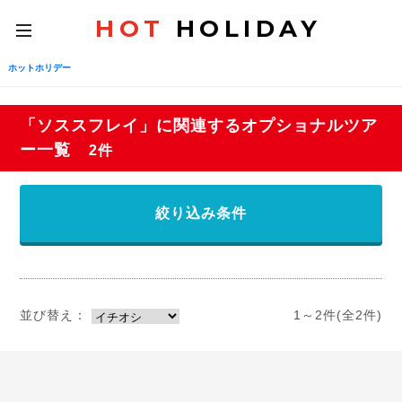
HOT
HOLIDAY
toggle
navigation
ホットホリデー
「ソススフレイ」に関連するオプショナルツア
ー一覧
2件
絞り込み条件
並び替え：
1～2件(全2件)