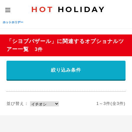
HOT
HOLIDAY
toggle
navigation
ホットホリデー
「シヨブバザール」に関連するオプショナルツ
アー一覧
3件
絞り込み条件
並び替え：
1～3件(全3件)