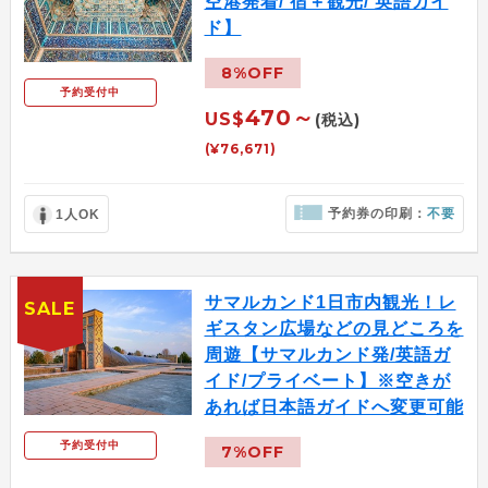
空港発着/ 宿＋観光/ 英語ガイ
ド】
8%OFF
予約受付中
470～
US$
(税込)
(¥76,671)
予約券の印刷：
不要
1人OK
サマルカンド1日市内観光！レ
SALE
ギスタン広場などの見どころを
周遊【サマルカンド発/英語ガ
イド/プライベート】※空きが
あれば日本語ガイドへ変更可能
予約受付中
7%OFF