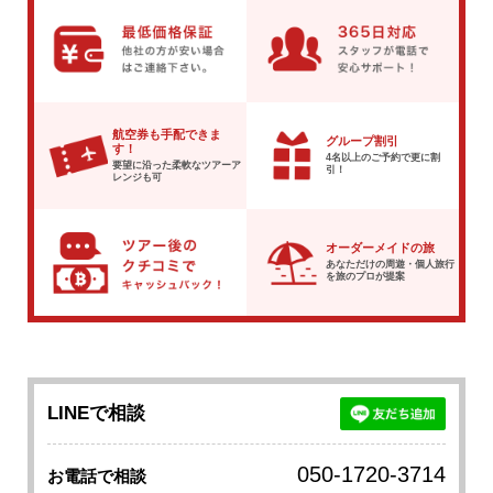
航空券も手配できま
グループ割引
す！
4名以上のご予約で
更に割
要望に沿った柔軟な
ツアーア
引！
レンジも可
オーダーメイドの旅
あなただけの周遊・個人旅行
を
旅のプロが提案
LINEで相談
050-1720-3714
お電話で相談