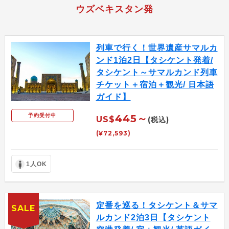
ウズベキスタン発
列車で行く！世界遺産サマルカ
ンド1泊2日【タシケント発着/
タシケント～サマルカンド列車
チケット＋宿泊＋観光/ 日本語
ガイド】
予約受付中
445～
US$
(税込)
(¥72,593)
1人OK
定番を巡る！タシケント＆サマ
SALE
ルカンド2泊3日【タシケント