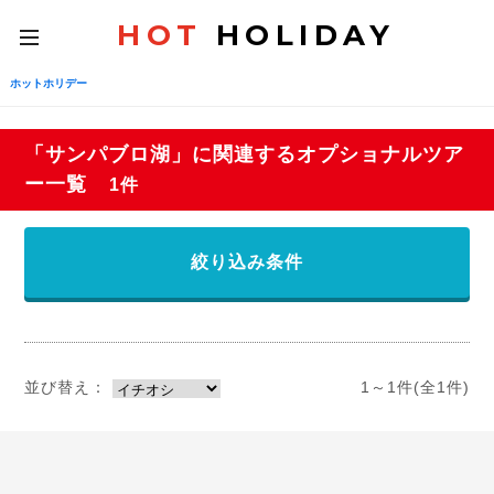
HOT
HOLIDAY
toggle
navigation
ホットホリデー
「サンパブロ湖」に関連するオプショナルツア
ー一覧
1件
絞り込み条件
並び替え：
1～1件(全1件)