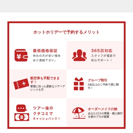
ホットホリデーで
予約するメリット
航空券も手配できま
グループ割引
す！
4名以上のご予約で
更に割
要望に沿った柔軟な
ツアーア
引！
レンジも可
オーダーメイドの旅
あなただけの周遊・個人旅行
を
旅のプロが提案