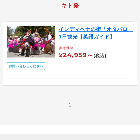
キト発
インディヘナの街「オタバロ」
1日観光【英語ガイド】
参考価格
24,959～
¥
(税込)
お問い合わせください
1