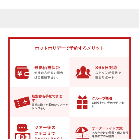
ホットホリデーで
予約するメリット
航空券も手配できま
グループ割引
す！
4名以上のご予約で
更に割
要望に沿った柔軟な
ツアーア
引！
レンジも可
オーダーメイドの旅
あなただけの周遊・個人旅行
を
旅のプロが提案