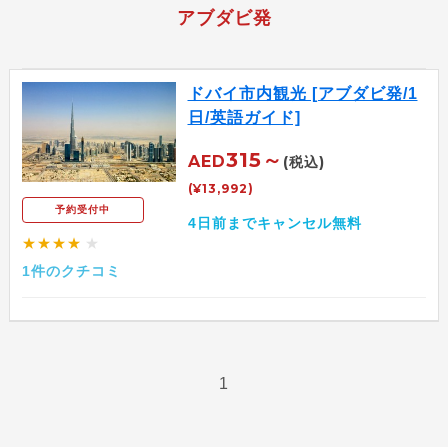
アブダビ発
ドバイ市内観光 [アブダビ発/1
日/英語ガイド]
315～
AED
(税込)
(¥13,992)
予約受付中
4日前までキャンセル無料
★★★★
★
1件のクチコミ
1