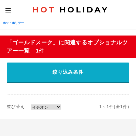
HOT
HOLIDAY
toggle
navigation
ホットホリデー
「ゴールドスーク」に関連するオプショナルツ
アー一覧
1件
絞り込み条件
並び替え：
1～1件(全1件)