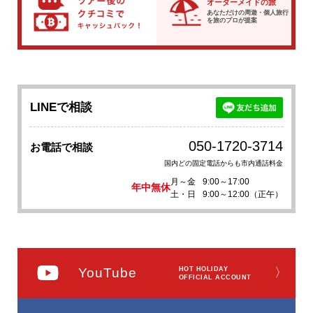
オーダーメイドの旅
あなただけの周遊・個人旅行
を
旅のプロが提案
LINEで相談
050-1720-3714
お電話で相談
国内どの固定電話からも市内通話料金
月～金
9:00～17:00
年中無休
土・日
9:00～12:00（正午）
YouTube
HOT HOLIDAY
〉
OFFICIAL ACCOUNT