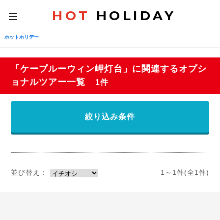
HOT
HOLIDAY
toggle
navigation
ホットホリデー
「ケープルーウィン岬灯台」に関連するオプシ
ョナルツアー一覧
1件
絞り込み条件
並び替え：
1～1件(全1件)