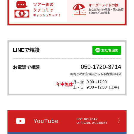
オーダーメイドの旅
あなただけの周遊・個人旅行
を
旅のプロが提案
LINEで相談
050-1720-3714
お電話で相談
国内どの固定電話からも市内通話料金
月～金
9:00～17:00
年中無休
土・日
9:00～12:00（正午）
YouTube
HOT HOLIDAY
〉
OFFICIAL ACCOUNT