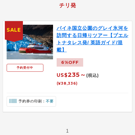
チリ発
パイネ国立公園のグレイ氷河を
SALE
訪問する日帰りツアー【プエル
トナタレス発/ 英語ガイド/混
載】
6%OFF
予約受付中
235～
US$
(税込)
(¥38,336)
予約券の印刷：
不要
1