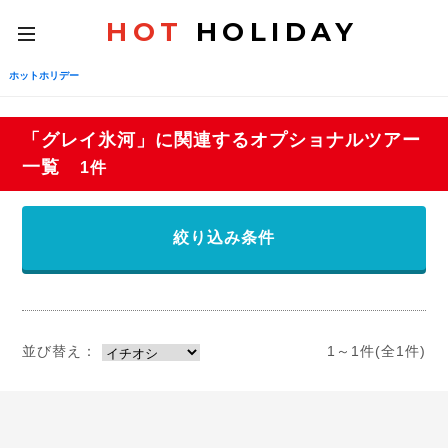
HOT
HOLIDAY
toggle
navigation
ホットホリデー
「グレイ氷河」に関連するオプショナルツアー
一覧
1件
絞り込み条件
並び替え：
1～1件(全1件)