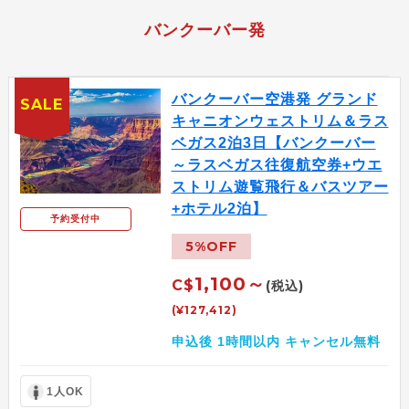
バンクーバー発
バンクーバー空港発 グランド
SALE
キャニオンウェストリム＆ラス
ベガス2泊3日【バンクーバー
～ラスベガス往復航空券+ウエ
ストリム遊覧飛行＆バスツアー
+ホテル2泊】
予約受付中
5%OFF
1,100～
C$
(税込)
(¥127,412)
申込後 1時間以内 キャンセル無料
1人OK