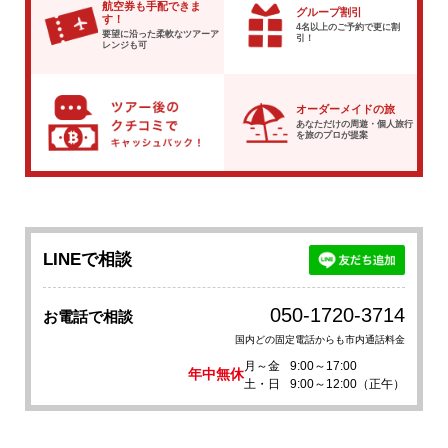
航空券も手配できま
グループ割引
す！
4名以上のご予約で
更に割
要望に沿った柔軟な
ツアーア
引！
レンジも可
オーダーメイドの旅
あなただけの周遊・個人旅行
を
旅のプロが提案
LINEで相談
050-1720-3714
お電話で相談
国内どの固定電話からも市内通話料金
月～金
9:00～17:00
年中無休
土・日
9:00～12:00（正午）