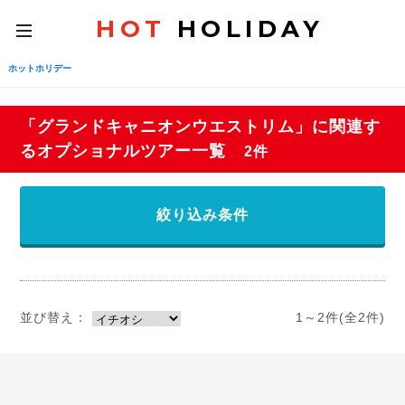
HOT
HOLIDAY
toggle
navigation
ホットホリデー
「グランドキャニオンウエストリム」に関連す
るオプショナルツアー一覧
2件
絞り込み条件
並び替え：
1～2件(全2件)