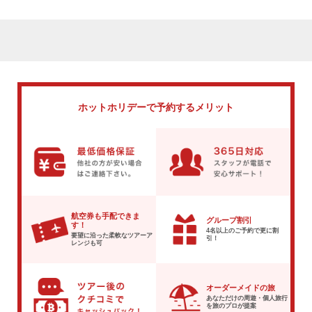
ホットホリデーで
予約するメリット
航空券も手配できま
グループ割引
す！
4名以上のご予約で
更に割
要望に沿った柔軟な
ツアーア
引！
レンジも可
オーダーメイドの旅
あなただけの周遊・個人旅行
を
旅のプロが提案