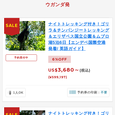
ウガンダ発
ナイトトレッキング付き！ゴリ
SALE
ラ＆チンパンジートレッキング
＆エリザベス国立公園＆ムブロ
湖5泊6日【エンデベ国際空港
発着/ 英語ガイド】
予約受付中
6%OFF
3,680～
US$
(税込)
(¥599,197)
予約券の印刷：
不要
1人OK
ナイトトレッキング付き！ゴリ
SALE