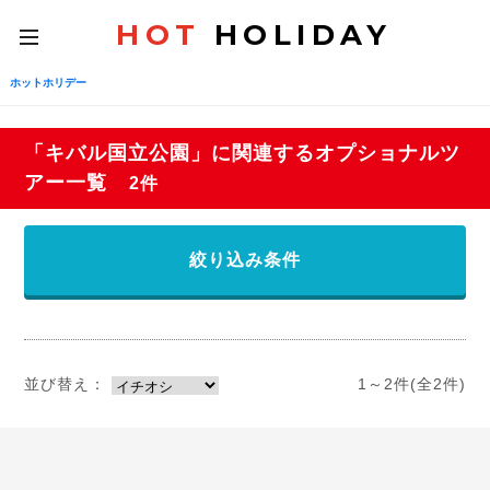
HOT
HOLIDAY
toggle
navigation
ホットホリデー
「キバル国立公園」に関連するオプショナルツ
アー一覧
2件
絞り込み条件
並び替え：
1～2件(全2件)