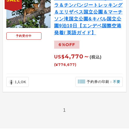
ラ＆チンパンジートレッキング
＆エリザベス国立公園＆マーチ
ソン滝国立公園&キバル国立公
園9泊10日【エンデベ国際空港
発着/ 英語ガイド】
予約受付中
6%OFF
4,770～
US$
(税込)
(¥776,677)
予約券の印刷：
不要
1人OK
1