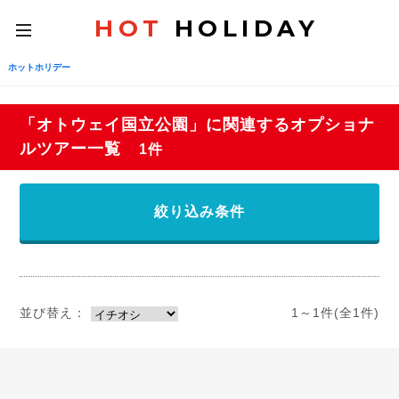
HOT
HOLIDAY
toggle
navigation
ホットホリデー
「オトウェイ国立公園」に関連するオプショナ
ルツアー一覧
1件
絞り込み条件
並び替え：
1～1件(全1件)