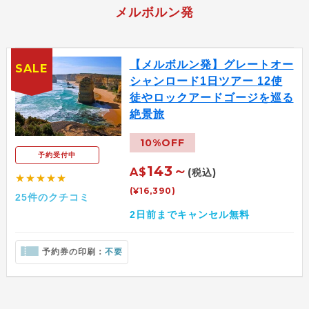
メルボルン発
【メルボルン発】グレートオー
SALE
シャンロード1日ツアー 12使
徒やロックアードゴージを巡る
絶景旅
10%OFF
予約受付中
143～
A$
(税込)
★★★★★
(¥16,390)
25件のクチコミ
2日前までキャンセル無料
予約券の印刷：
不要