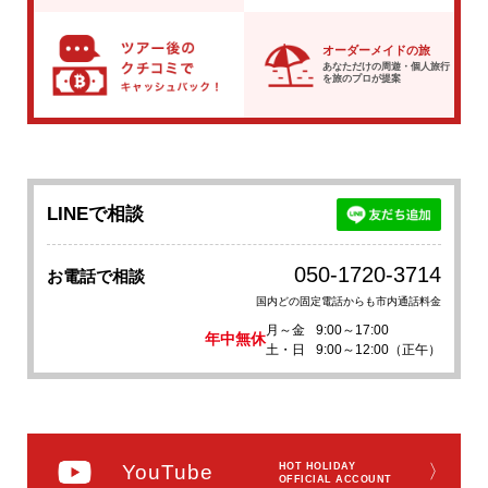
オーダーメイドの旅
あなただけの周遊・個人旅行
を
旅のプロが提案
LINEで相談
050-1720-3714
お電話で相談
国内どの固定電話からも市内通話料金
月～金
9:00～17:00
年中無休
土・日
9:00～12:00（正午）
YouTube
HOT HOLIDAY
〉
OFFICIAL ACCOUNT