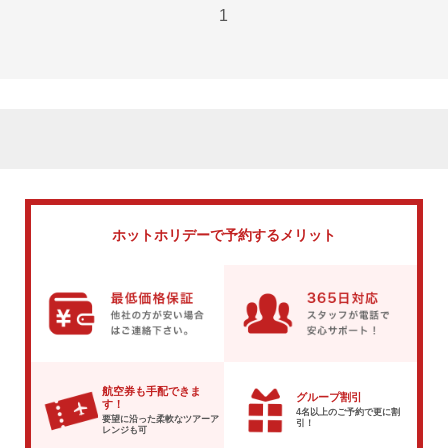
1
ホットホリデーで
予約するメリット
航空券も手配できま
グループ割引
す！
4名以上のご予約で
更に割
要望に沿った柔軟な
ツアーア
引！
レンジも可