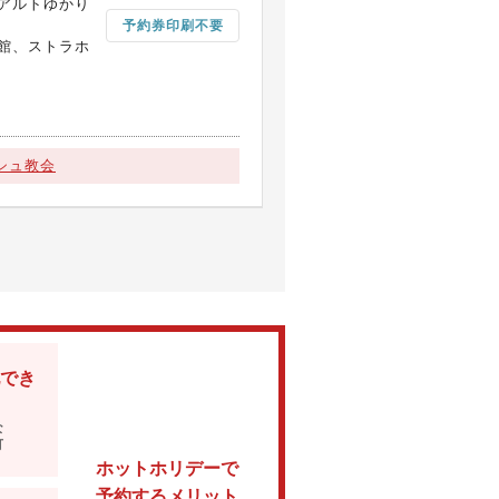
アルトゆかり
予約券印刷不要
館、ストラホ
シュ教会
でき
な
可
ホットホリデーで
予約するメリット