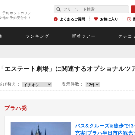
ー予約ホットホリデー
ク他の予約受付中！
よくあるご質問
お気に入り
集
ランキング
新着ツアー
クチコ
「エステート劇場」に関連するオプショナルツ
並び替え：
表示件数：
プラハ発
バス&クルーズ&徒歩で!
充実!プラハ半日市内観光