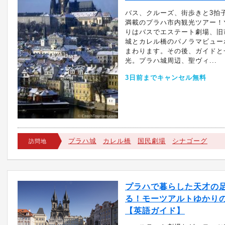
バス、クルーズ、街歩きと3拍
満載のプラハ市内観光ツアー！
りはバスでエステート劇場、旧
城とカレル橋のパノラマビュー
まわります。その後、ガイドと
光。プラハ城周辺、聖ヴィ...
3日前までキャンセル無料
プラハ城
カレル橋
国民劇場
シナゴーグ
訪問地
プラハで暮らした天才の
る！モーツアルトゆかり
【英語ガイド】