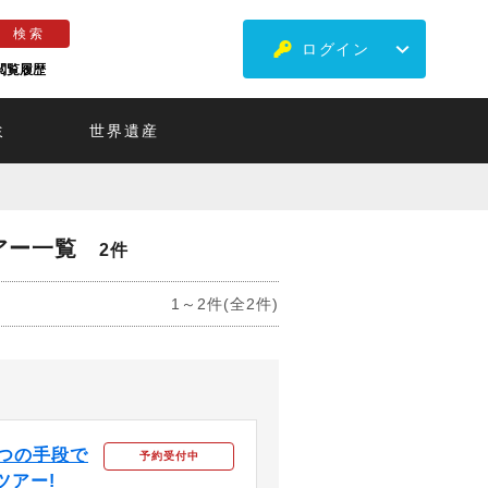
ログイン
閲覧履歴
ミ
世界遺産
アー一覧
2件
1～2件(全2件)
3つの手段で
予約受付中
ツアー!