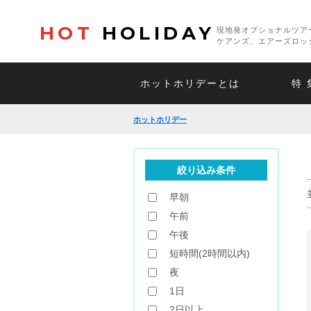
HOT
HOLIDAY
現地発オプショナルツア
ケアンズ、エアーズロッ
ホットホリデーとは
特 
ホットホリデー
絞り込み条件
早朝
午前
午後
短時間(2時間以内)
夜
1日
2日以上