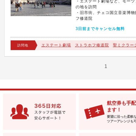
・エステート劇場など、モーツ
の地を訪問
・旧市街、チェコ国立音楽博物
フ修道院
3日前までキャンセル無料
エステート劇場
ストラホフ修道院
聖ミクラー
訪問地
1
航空券も手配
ます！
要望に沿った柔軟
ツアーアレンジも