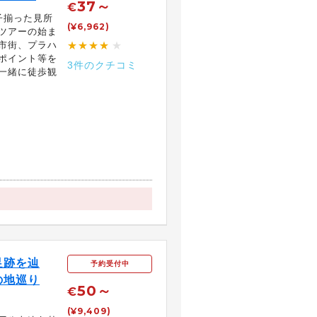
37～
€
子揃った見所
(¥6,962)
ツアーの始ま
市街、プラハ
★★★★
★
ポイント等を
3件のクチコミ
一緒に徒歩観
足跡を辿
予約受付中
の地巡り
50～
€
(¥9,409)