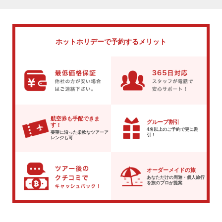
ホットホリデーで
予約するメリット
航空券も手配できま
グループ割引
す！
4名以上のご予約で
更に割
要望に沿った柔軟な
ツアーア
引！
レンジも可
オーダーメイドの旅
あなただけの周遊・個人旅行
を
旅のプロが提案