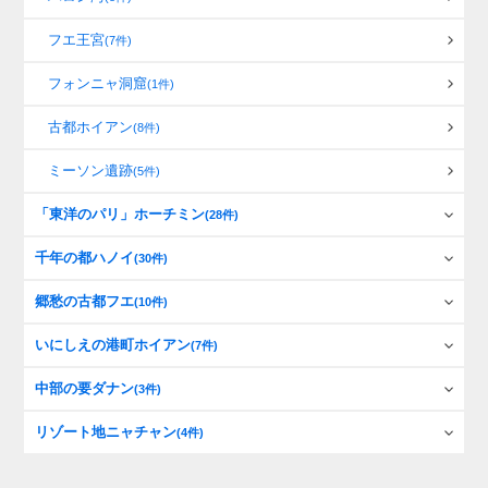
フエ王宮
(7件)
フォンニャ洞窟
(1件)
古都ホイアン
(8件)
ミーソン遺跡
(5件)
「東洋のパリ」ホーチミン
(28件)
千年の都ハノイ
(30件)
郷愁の古都フエ
(10件)
いにしえの港町ホイアン
(7件)
中部の要ダナン
(3件)
リゾート地ニャチャン
(4件)