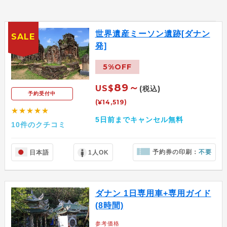
世界遺産ミーソン遺跡[ダナン
SALE
発]
5%OFF
89～
US$
(税込)
予約受付中
(¥14,519)
★★★★★
5日前までキャンセル無料
10件のクチコミ
予約券の印刷：
不要
日本語
1人OK
ダナン 1日専用車+専用ガイド
(8時間)
参考価格