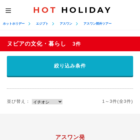
HOT
HOLIDAY
toggle
navigation
ホットホリデー
エジプト
アスワン
アスワン郊外ツアー
ヌビアの文化・暮らし
3件
絞り込み条件
並び替え：
1～3件(全3件)
アスワン発