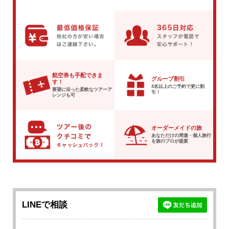
航空券も手配できま
グループ割引
す！
4名以上のご予約で
更に割
要望に沿った柔軟な
ツアーア
引！
レンジも可
オーダーメイドの旅
あなただけの周遊・個人旅行
を
旅のプロが提案
LINEで相談