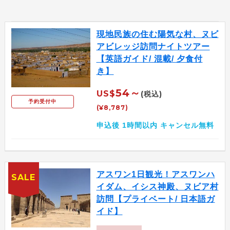
現地民族の住む陽気な村、ヌビ
アビレッジ訪問ナイトツアー
【英語ガイド/ 混載/ 夕食付
き】
54～
US$
(税込)
予約受付中
(¥8,787)
申込後 1時間以内 キャンセル無料
アスワン1日観光！アスワンハ
SALE
イダム、イシス神殿、ヌビア村
訪問【プライベート/ 日本語ガ
イド】