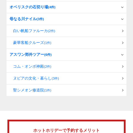
オベリスクの石切り場
(4件)
母なる川ナイル
(3件)
白い帆船ファルーカ
(2件)
豪華客船クルーズ
(1件)
アスワン郊外ツアー
(6件)
コム・オンボ神殿
(2件)
ヌビアの文化・暮らし
(3件)
聖シメオン修道院
(1件)
ホットホリデーで
予約するメリット