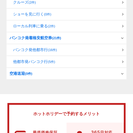
クルーズ
(2件)
ショーを見に行く
(0件)
ローカル列車に乗る
(2件)
バンコク発着格安航空券
(21件)
バンコク発他都市行
(16件)
他都市発バンコク行
(5件)
空港送迎
(0件)
ホットホリデーで
予約するメリット