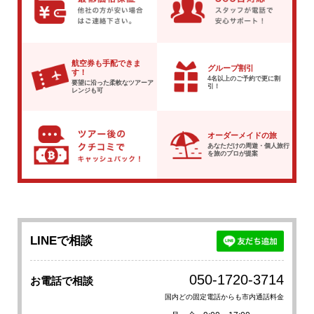
航空券も手配できま
グループ割引
す！
4名以上のご予約で
更に割
要望に沿った柔軟な
ツアーア
引！
レンジも可
オーダーメイドの旅
あなただけの周遊・個人旅行
を
旅のプロが提案
LINEで相談
050-1720-3714
お電話で相談
国内どの固定電話からも市内通話料金