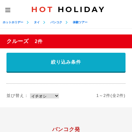
HOT
HOLIDAY
toggle
navigation
ホットホリデー
タイ
バンコク
体験ツアー
クルーズ
2件
絞り込み条件
並び替え：
1～2件(全2件)
バンコク発