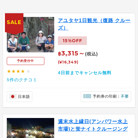
アユタヤ1日観光（復路 クルー
SALE
ズ）
15%OFF
3,315～
฿
(税込)
予約受付中
(¥16,349)
★★★★
★
4日前までキャンセル無料
5件のクチコミ
予約券の印刷：
不要
日本語
週末水上縁日(アンパワー水上
市場)と蛍ナイトクルージング