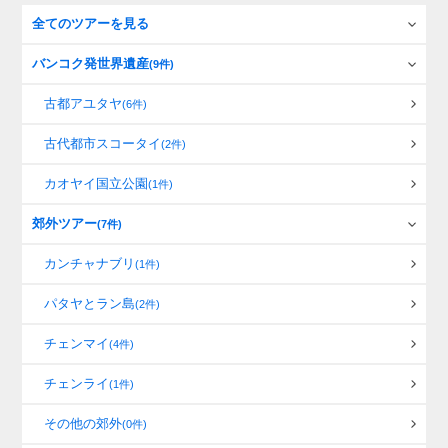
全てのツアーを見る
バンコク発世界遺産
(9件)
古都アユタヤ
(6件)
古代都市スコータイ
(2件)
カオヤイ国立公園
(1件)
郊外ツアー
(7件)
カンチャナブリ
(1件)
パタヤとラン島
(2件)
チェンマイ
(4件)
チェンライ
(1件)
その他の郊外
(0件)