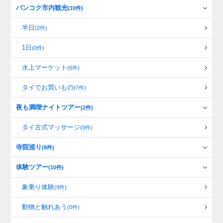
バンコク市内観光
(10件)
半日
(2件)
1日
(0件)
水上マーケット
(6件)
タイでお買いもの
(7件)
夜も満喫ナイトツアー
(2件)
タイ古式マッサージ
(0件)
寺院巡り
(8件)
体験ツアー
(10件)
象乗り体験
(9件)
動物と触れあう
(0件)