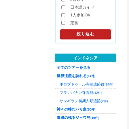
日本語ガイド
1人参加OK
定番
インドネシア
全てのツアーを見る
世界遺産を訪れる
(14件)
ボロブドゥール寺院遺跡群
(14件)
プランバナン寺院群
(12件)
サンギラン初期人類遺跡
(2件)
神々の棲むバリ島
(50件)
遺跡の残るジャワ島
(10件)