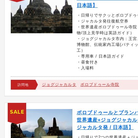
日本語】
・日帰りでサクッとボロブドゥ
・ジャカルタ発往復航空券
・世界遺産ボロブドゥール寺院
物/頂上見学時は英語ガイド）
・ジョグジャカルタ市内：王宮
博物館、伝統家内工場(バティ
工）
・専用車 / 日本語ガイド
・昼食付き
・入場料
ジョグジャカルタ
ボロブドゥール寺院
訪問地
SALE
ボロブドゥールとプラン
世界遺産+ジョグジャカルタ
ジャカルタ発 / 日本語】
・日帰りで2つの世界遺産＋ジ