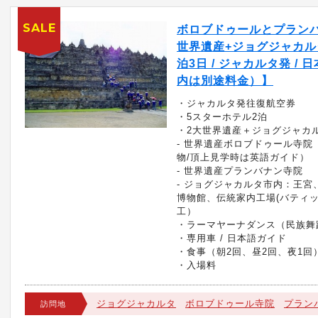
SALE
ボロブドゥールとプラン
世界遺産+ジョグジャカル
泊3日 / ジャカルタ発 / 
内は別途料金）】
・ジャカルタ発往復航空券
・5スターホテル2泊
・2大世界遺産＋ジョグジャカ
- 世界遺産ボロブドゥール寺院
物/頂上見学時は英語ガイド）
- 世界遺産プランバナン寺院
- ジョグジャカルタ市内：王宮
博物館、伝統家内工場(バティ
工）
・ラーマヤーナダンス（民族舞
・専用車 / 日本語ガイド
・食事（朝2回、昼2回、夜1回
・入場料
ジョグジャカルタ
ボロブドゥール寺院
プラン
訪問地