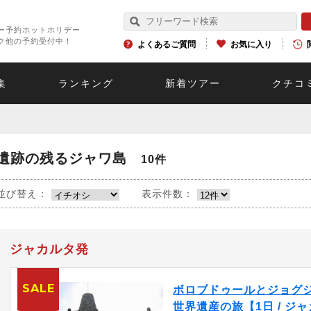
ー予約ホットホリデー
ク他の予約受付中！
よくあるご質問
お気に入り
集
ランキング
新着ツアー
クチコ
遺跡の残るジャワ島
10件
並び替え：
表示件数：
ジャカルタ発
SALE
ボロブドゥールとジョグ
世界遺産の旅【1日 / ジャ