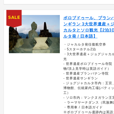
SALE
ボロブドゥール、プラン
ンギラン 3大世界遺産＋
カルタとソロ観光【2泊3日
ルタ発 / 日本語】
・ジャカルタ発往復航空券
・5スターホテル2泊
・3大世界遺産＋ジョグジャカ
光
- 世界遺産ボロブドゥール寺院
物/頂上見学時は英語ガイド）
- 世界遺産プランバナン寺院
- 世界遺産サンギラン
- ジョグジャカルタ市内：王宮
博物館、伝統家内工場(バティ
工）
- ソロ市内：マンクヌガラン王
・ラーマヤーナダンス（民族舞
・専用車 / 日本語ガイド
※ボロブドゥール遺跡内は英語