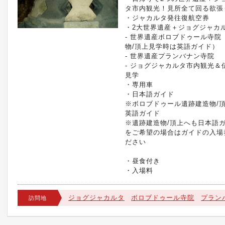
タ市内観光！見所全て回る欲張
・ジャカルタ発往復航空券
・2大世界遺産＋ジョグジャカ
- 世界遺産ボロブドゥール寺院
物/頂上見学時は英語ガイド）
- 世界遺産プランバナン寺院
- ジョグジャカルタ市内観光＆
見学
・専用車
・日本語ガイド
※ボロブドゥール遺跡建造物/
英語ガイド
※遺跡建造物/頂上へも日本語
をご希望の場合はガイドの入場
ださい
・昼食付き
・入場料
ジョグジャカルタ
ボロブドゥール寺院
プラン
訪問地