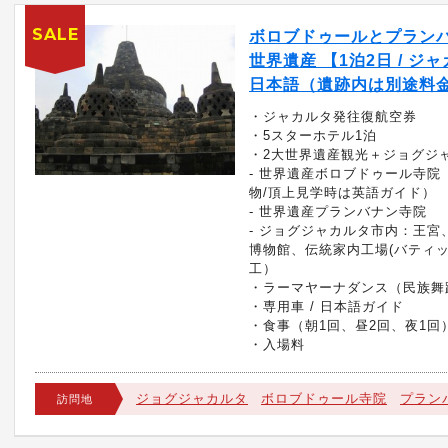
SALE
ボロブドゥールとプラン
世界遺産 【1泊2日 / ジャ
日本語（遺跡内は別途料
・ジャカルタ発往復航空券
・5スターホテル1泊
・2大世界遺産観光＋ジョグジ
- 世界遺産ボロブドゥール寺院
物/頂上見学時は英語ガイド）
- 世界遺産プランバナン寺院
- ジョグジャカルタ市内：王宮
博物館、伝統家内工場(バティ
工）
・ラーマヤーナダンス（民族舞
・専用車 / 日本語ガイド
・食事（朝1回、昼2回、夜1回
・入場料
ジョグジャカルタ
ボロブドゥール寺院
プラン
訪問地