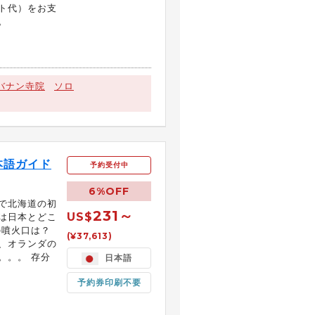
ト代）をお支
。
）
バナン寺院
ソロ
本語ガイド
予約受付中
6%OFF
で北海道の初
231～
US$
は日本とどこ
の噴火口は？
(¥37,613)
、オランダの
。。。 存分
日本語
予約券印刷不要