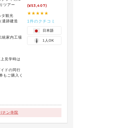
りツアー
(¥53,407)
★★★★★
ルタ観光
（遺跡建造
1件のクチコミ
日本語
伝統家内工場
1人OK
頂上見学時は
ガイドの同行
券もご購入く
バナン寺院