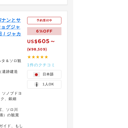
バナンとサ
予約受付中
ジョグジャ
6%OFF
 / ジャカ
605～
US$
(¥98,509)
★★★★★
ルタ＆ソロ観
1件のクチコミ
（遺跡建造
日本語
1人OK
、ソノブドヨ
ック、銀細
宮、ソロ川
踊）の観賞
ガイド、もし