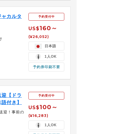
ジャカルタ
予約受付中
160～
US$
(¥26,052)
け
日本語
1人OK
予約券印刷不要
送迎【ドラ
予約受付中
本語付き】
100～
US$
送迎！事前の
(¥16,283)
1人OK