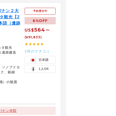
バナン２大
予約受付中
タ観光【2
6%OFF
日本語（遺跡
564～
US$
(¥91,833)
★★★★★
ルタ観光
1件のクチコミ
（遺跡建造
日本語
、ソノブドヨ
1人OK
ック、銀細
踊）の観賞
）
バナン寺院