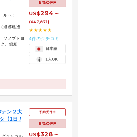
6%OFF
294～
US$
ールへ！
(¥47,871)
（遺跡建造
★★★★★
、ソノブドヨ
4件のクチコミ
ック、銀細
日本語
1人OK
バナン２大
予約受付中
【1日 /
6%OFF
328～
US$
ョグジャカル