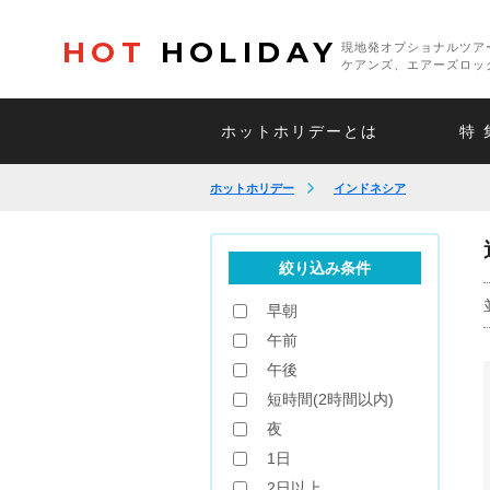
HOT
HOLIDAY
現地発オプショナルツア
ケアンズ、エアーズロッ
ホットホリデーとは
特 
ホットホリデー
インドネシア
絞り込み条件
早朝
午前
午後
短時間(2時間以内)
夜
1日
2日以上