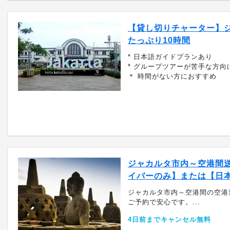
【貸し切りチャーター】
たっぷり10時間
* 日本語ガイドプランあり
* グループツアーが苦手な方向
＊ 時間がない方におすすめ
ジャカルタ市内～空港間
イバーのみ】または【日
ジャカルタ市内～空港間の空港
ご予約で安心です。...
4日前までキャンセル無料