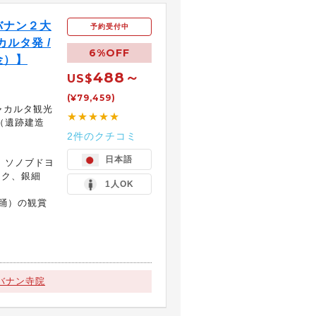
バナン２大
予約受付中
カルタ発 /
6%OFF
金）】
488～
US$
(¥79,459)
ャカルタ観光
★★★★★
（遺跡建造
2件のクチコミ
日本語
、ソノブドヨ
ック、銀細
1人OK
踊）の観賞
）
バナン寺院