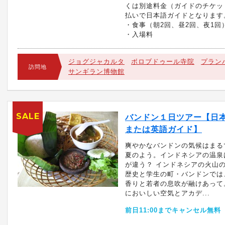
くは別途料金（ガイドのチケッ
払いで日本語ガイドとなります
・食事（朝2回、昼2回、夜1回
・入場料
ジョグジャカルタ
ボロブドゥール寺院
プラン
訪問地
サンギラン博物館
SALE
バンドン１日ツアー【日
または英語ガイド】
爽やかなバンドンの気候はまる
夏のよう。インドネシアの温泉
が違う？ インドネシアの火山
歴史と学生の町・バンドンでは
香りと若者の息吹が融けあって
においしい空気とアカデ...
前日11:00までキャンセル無料