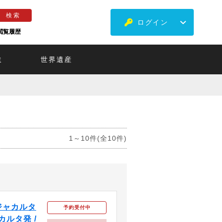
ログイン
閲覧履歴
ミ
世界遺産
1～10件(全10件)
ジャカルタ
予約受付中
カルタ発 /