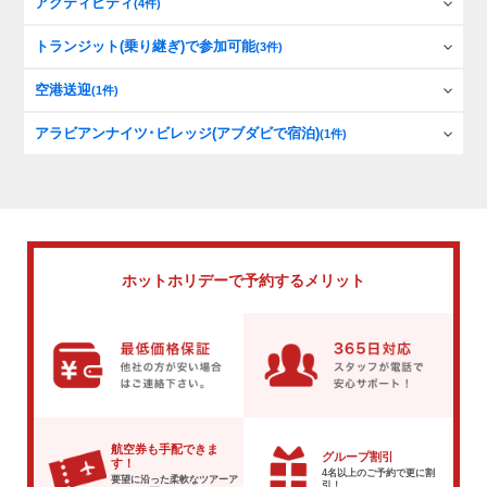
アクティビティ
(4件)
トランジット(乗り継ぎ)で参加可能
(3件)
空港送迎
(1件)
アラビアンナイツ･ビレッジ(アブダビで宿泊)
(1件)
ホットホリデーで
予約するメリット
航空券も手配できま
グループ割引
す！
4名以上のご予約で
更に割
要望に沿った柔軟な
ツアーア
引！