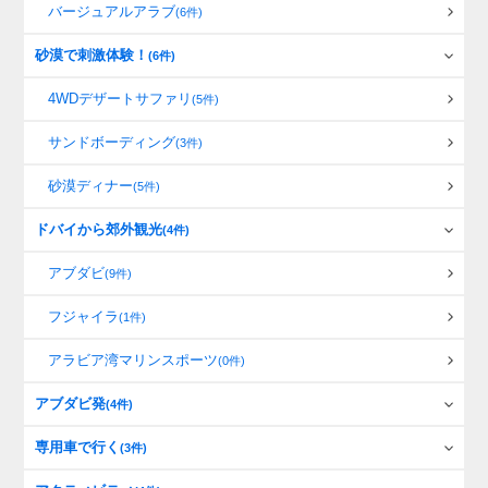
バージュアルアラブ
(6件)
砂漠で刺激体験！
(6件)
4WDデザートサファリ
(5件)
サンドボーディング
(3件)
砂漠ディナー
(5件)
ドバイから郊外観光
(4件)
アブダビ
(9件)
フジャイラ
(1件)
アラビア湾マリンスポーツ
(0件)
アブダビ発
(4件)
専用車で行く
(3件)