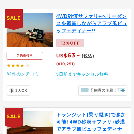
4WD砂漠サファリ+ベリーダン
SALE
スを鑑賞しながらアラブ風ビュ
ッフェディナー!!
13%OFF
63～
US$
(税込)
予約受付中
(¥10,251)
★★★★
★
82件のクチコミ
5日前までキャンセル無料
予約券の印刷：
不要
1人OK
トランジット(乗り継ぎ)で参加
SALE
可能! 4WD砂漠サファリ+砂漠
でアラブ風ビュッフェディナ