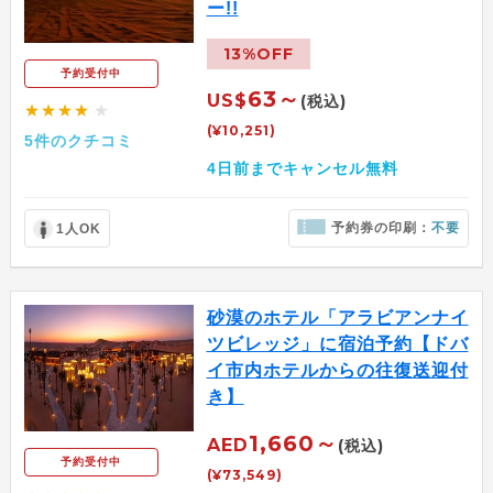
ー!!
13%OFF
予約受付中
63～
US$
(税込)
★★★★
★
(¥10,251)
5件のクチコミ
4日前までキャンセル無料
予約券の印刷：
不要
1人OK
砂漠のホテル「アラビアンナイ
ツビレッジ」に宿泊予約【ドバ
イ市内ホテルからの往復送迎付
き】
1,660～
AED
(税込)
予約受付中
(¥73,549)