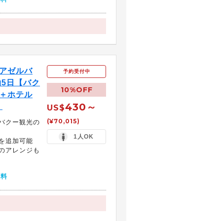
アゼルバ
予約受付中
泊5日【バク
10%OFF
券＋ホテル
430～
】
US$
(¥70,015)
バクー観光の
1人OK
を追加可能
のアレンジも
無料