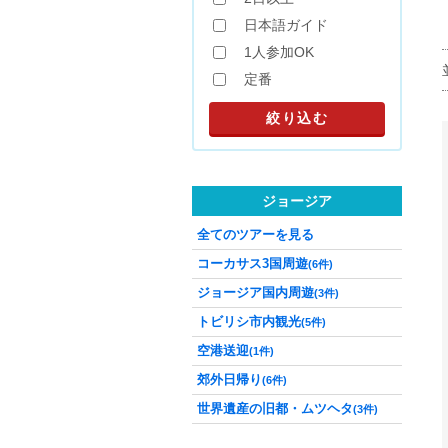
日本語ガイド
1人参加OK
定番
ジョージア
全てのツアーを見る
コーカサス3国周遊
(6件)
ジョージア国内周遊
(3件)
トビリシ市内観光
(5件)
空港送迎
(1件)
郊外日帰り
(6件)
世界遺産の旧都・ムツヘタ
(3件)