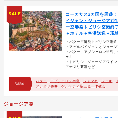
SALE
コーカサス2カ国を周遊！
イジャン・ジョージア7泊
ー空港発トビリシ空港終了
＋ホテル＋空港送迎＋現
・バクー空港発トビリシ空港終
・アゼルバイジャンとジョージ
・バクー、アブシェロン半島、
ェキ
・トビリシ、ジョージアワイン
アナヌリ要塞など
バクー
アブシェロン半島
シャマキ
シェキ
訪問地
アナヌリ要塞
ゲルゲティ聖三位一体教会
ジョージア発