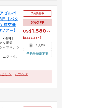
アゼルバ
予約受付中
8日【バク
6%OFF
/ 航空券
1,580～
地ツアー】
US$
(¥257,264)
、7泊8日
アを周遊
1人OK
シャマキ、シ
予約券印刷不要
、ムツヘタ、
トビリシ
ムツヘタ