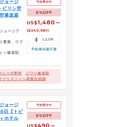
ジョージ
予約受付中
トビリシ空
6%OFF
＋空港送迎
1,480～
US$
(¥240,981)
でジョージア
1人OK
リ要塞、ウプ
予約券印刷不要
ヒン修道院、
ヴェリ大聖堂
ジワリ修道院
ウプリスツィヘ洞窟住居跡
ジョージ
予約受付中
泊5日【トビ
9%OFF
券＋ホテル
490～
】
US$