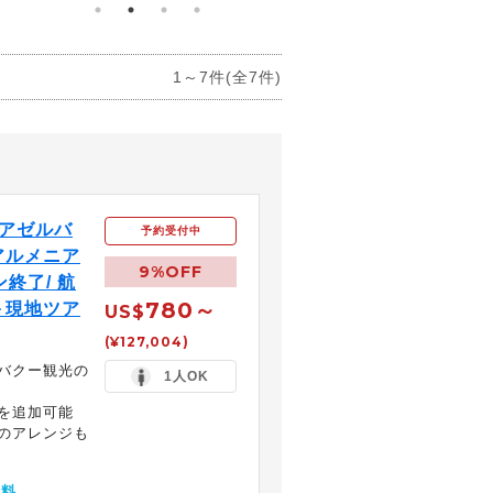
1～7件(全7件)
アゼルバ
予約受付中
アルメニア
9%OFF
終了/ 航
780～
＋現地ツア
US$
(¥127,004)
バクー観光の
1人OK
を追加可能
のアレンジも
無料