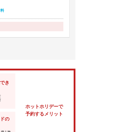
無料
でき
な
可
ホットホリデーで
予約するメリット
ドの
・個人旅