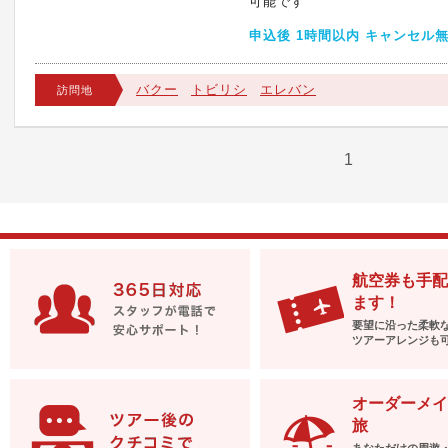
可能です
申込後 1時間以内 キャンセル
バクー
トビリシ
エレバン
訪問地
1
航空券も手配
ます！
要望に沿った柔軟
ツアーアレンジも
オーダーメイ
旅
あなただけの周遊