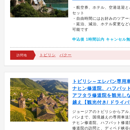
・航空券、ホテル、空港送迎と
セット
・自由時間にはお好みのツアー
・延泊、減泊、ホテル変更など
可能です
申込後 1時間以内 キャンセル
トビリシ
バクー
訪問地
トビリシ～エレバン専用
ナヒン修道院、ハフパッ
アフタラ修道院を観光し
越え【観光付き/ ドライ
ジョージアのトビリシからアル
バンまで、国境越えの専用車送
ナヒン修道院、ハフパット修道
修道院の訪問と、ディベド峡谷