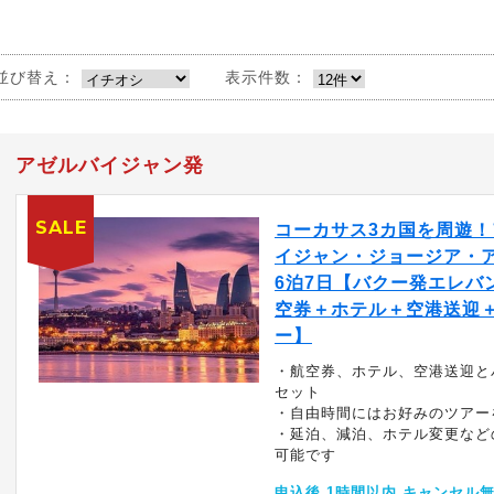
並び替え：
表示件数：
アゼルバイジャン発
SALE
コーカサス3カ国を周遊！
イジャン・ジョージア・
6泊7日【バクー発エレバン
空券＋ホテル＋空港送迎
ー】
・航空券、ホテル、空港送迎と
セット
・自由時間にはお好みのツアー
・延泊、減泊、ホテル変更など
可能です
申込後 1時間以内 キャンセル