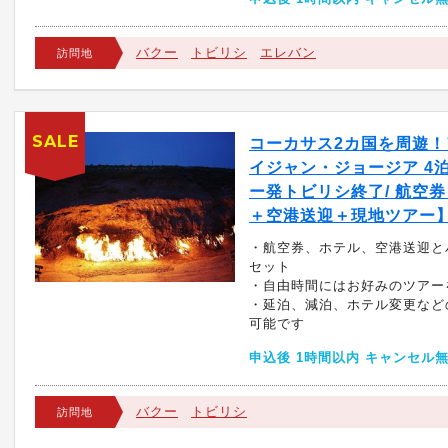
バクー
トビリシ
エレバン
訪問地
SALE
コーカサス2カ国を周遊！
イジャン・ジョージア 4
ー発トビリシ終了/ 航空
＋空港送迎＋現地ツアー
・航空券、ホテル、空港送迎と
セット
・自由時間にはお好みのツアー
・延泊、減泊、ホテル変更など
可能です
申込後 1時間以内 キャンセル
バクー
トビリシ
訪問地