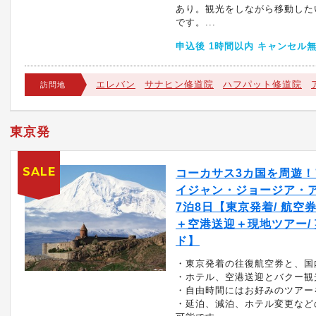
あり。観光をしながら移動した
です。...
申込後 1時間以内 キャンセル
エレバン
サナヒン修道院
ハフパット修道院
訪問地
東京発
SALE
コーカサス3カ国を周遊！
イジャン・ジョージア・
7泊8日【東京発着/ 航空
＋空港送迎＋現地ツアー/
ド】
・東京発着の往復航空券と、国
・ホテル、空港送迎とバクー観
・自由時間にはお好みのツアー
・延泊、減泊、ホテル変更など