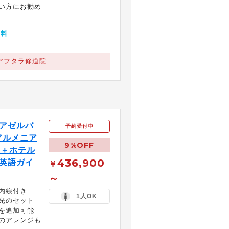
い方にお勧め
無料
アフタラ修道院
アゼルバ
予約受付中
アルメニア
9%OFF
券＋ホテル
436,900
 英語ガイ
￥
～
内線付き
1人OK
光のセット
を追加可能
のアレンジも