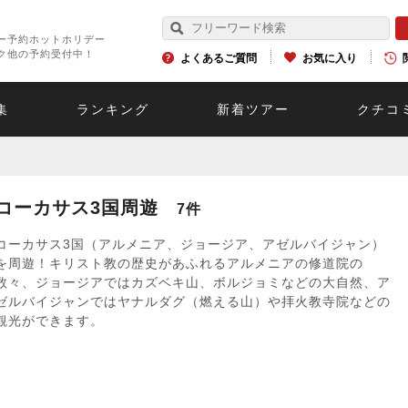
ー予約ホットホリデー
ク他の予約受付中！
よくあるご質問
お気に入り
集
ランキング
新着ツアー
クチコ
コーカサス3国周遊
7件
コーカサス3国（アルメニア、ジョージア、アゼルバイジャン）
を周遊！キリスト教の歴史があふれるアルメニアの修道院の
数々、ジョージアではカズベキ山、ボルジョミなどの大自然、ア
ゼルバイジャンではヤナルダグ（燃える山）や拝火教寺院などの
観光ができます。