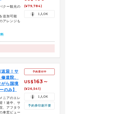
(¥79,784)
バクー観光の
1人OK
を追加可能
のアレンジも
無料
車送迎！サ
予約受付中
ト修道院、
163～
US$
ながら国境
(¥26,541)
バーのみ】
1人OK
メニアのエレ
迎！途中、サ
予約券印刷不要
院、アフタラ
の車窓ビュー