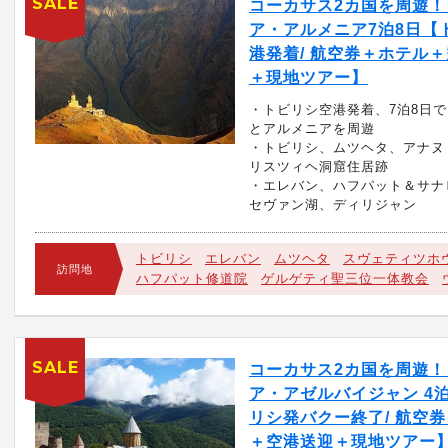
SALE
コーカサス2カ国を周遊！
ア・アルメニア7泊8日【
港発着/ 航空券＋ホテル
＋現地ツアー】
・トビリシ空港発着、7泊8日
とアルメニアを周遊
・トビリシ、ムツヘタ、アナヌ
リスツィヘ洞窟住居跡
・エレバン、ハフパット＆サナ
セヴァン湖、ディリジャン
トビリシ
エレバン
ムツヘタ
スヴェティツホ
訪問地
ハフパット修道院
ゲルゲティ聖三位一体教会
SALE
コーカサス2カ国を周遊！
ア・アゼルバイジャン 4
リシ発バクー終了/ 航空
＋空港送迎＋現地ツアー