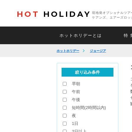
HOT
HOLIDAY
現地発オプショナルツア
ケアンズ、エアーズロッ
ホットホリデーとは
特 
ホットホリデー
ジョージア
絞り込み条件
早朝
午前
午後
短時間(2時間以内)
夜
1日
2日以上