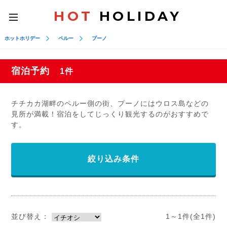
HOT
HOLIDAY
toggle
navigation
ホットホリデー
ペルー
プーノ
宿泊予約
1件
チチカカ湖畔のペルー側の街、プーノにはウロス島などの
見所が満載！宿泊をしてじっくり観光するのがおすすめで
す。
絞り込み条件
並び替え：
1～1件(全1件)