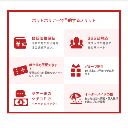
ホットホリデーで
予約するメリット
航空券も手配できま
グループ割引
す！
4名以上のご予約で
更に割
要望に沿った柔軟な
ツアーア
引！
レンジも可
オーダーメイドの旅
あなただけの周遊・個人旅行
を
旅のプロが提案