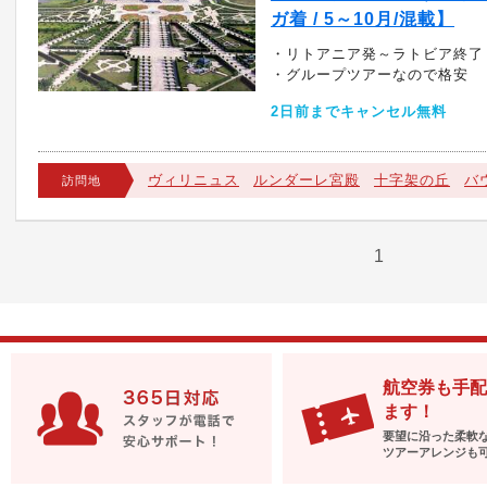
ガ着 / 5～10月/混載】
・リトアニア発～ラトビア終了
・グループツアーなので格安
2日前までキャンセル無料
ヴィリニュス
ルンダーレ宮殿
十字架の丘
バ
訪問地
1
航空券も手配
ます！
要望に沿った柔軟
ツアーアレンジも