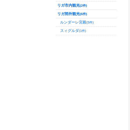
リガ市内観光
(2件)
リガ郊外観光
(6件)
ルンダーレ宮殿
(5件)
スィグルダ
(1件)