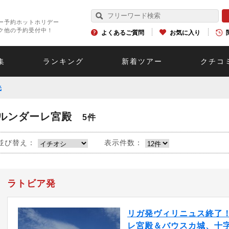
ー予約ホットホリデー
ク他の予約受付中！
よくあるご質問
お気に入り
集
ランキング
新着ツアー
クチコ
光
ルンダーレ宮殿
5件
並び替え：
表示件数：
ラトビア発
リガ発ヴィリニュス終了
レ宮殿＆バウスカ城、十