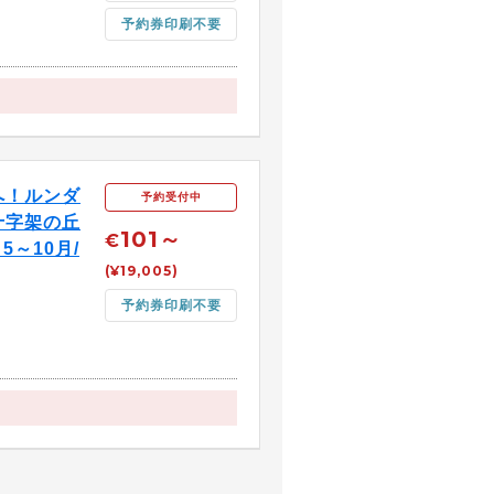
予約券印刷不要
へ！ルンダ
予約受付中
十字架の丘
101～
€
5～10月/
(¥19,005)
予約券印刷不要