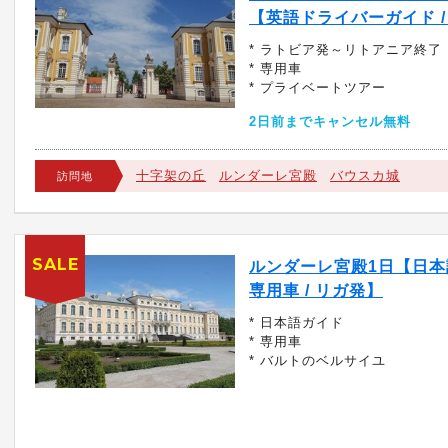
【英語ドライバーガイド /
* ラトビア発～リトアニア終了
* 専用車
* プライベートツアー
2日前までキャンセル無料
十字架の丘
ルンダーレ宮殿
バウスカ城
訪問地
SALE
ルンダーレ宮殿1日【日本語
専用車 / リガ発】
* 日本語ガイド
* 専用車
* バルトのベルサイユ