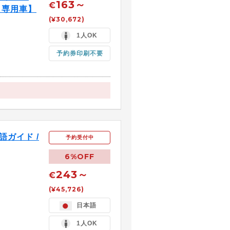
163～
€
 専用車】
(¥30,672)
1人OK
予約券印刷不要
ガイド /
予約受付中
6%OFF
243～
€
(¥45,726)
日本語
1人OK