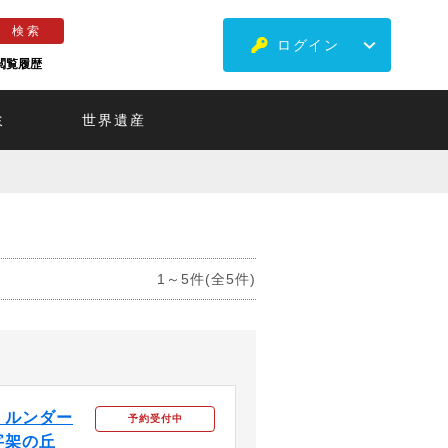
ログイン
閲覧履歴
ミ
世界遺産
1～5件(全5件)
！ルンダー
予約受付中
字架の丘