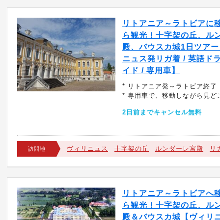
リトアニア～ラトビアに
ら観光！十字架の丘、ル
殿、バウスカ城1日ツアー
ニュス発リガ着 / 英語ド
イド / 専用車】
* リトアニア発～ラトビア終了
* 専用車で、移動しながら見ど
2日前までキャンセル無料
ヴィリニュス
十字架の丘
ルンダーレ宮殿
リ
訪問地
リトアニア～ラトビアへ
ら観光！十字架の丘、ル
殿＆バウスカ城【ヴィリ