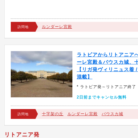
ルンダーレ宮殿
訪問地
ラトビアからリトアニア
ーレ宮殿＆バウスカ城、
【リガ発ヴィリニュス着 / 
混載】
* ラトビア発～リトアニア終了
2日前までキャンセル無料
十字架の丘
ルンダーレ宮殿
バウスカ城
訪問地
リトアニア発