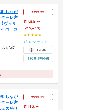
移動しなが
予約受付中
ンダーレ宮
135～
€
【ヴィリ
(¥25,403)
ライバーガ
★★★★★
1件のクチコミ
ころを訪問
1人OK
予約券印刷不要
ガ
移動しなが
予約受付中
ンダーレ宮
112～
€
ニュス発リ