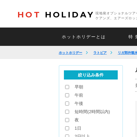
HOT
HOLIDAY
現地発オプショナルツア
ケアンズ、エアーズロッ
ホットホリデーとは
特 
ホットホリデー
ラトビア
リガ郊外観
絞り込み条件
早朝
午前
午後
短時間(2時間以内)
夜
1日
2日以上