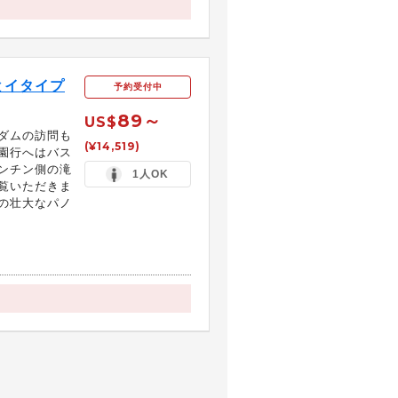
とイタイプ
予約受付中
89～
US$
ダムの訪問も
(¥14,519)
園行へはバス
ンチン側の滝
1人OK
覧いただきま
の壮大なパノ