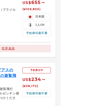
655～
US$
(¥106,850)
（ブラジル
日本語
1人OK
予約券印刷不要
世界遺産
グアスの
予約受付中
分の遊覧飛
234～
US$
(¥38,172)
の遊覧飛行
ルゼンチン側
予約券印刷不要
つけくださ