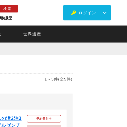
ログイン
閲覧履歴
ミ
世界遺産
1～5件(全5件)
の滝2泊3
予約受付中
アルゼンチ