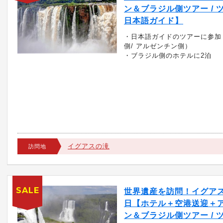
ン＆ブラジル側ツアー / 
日本語ガイド】
・日本語ガイドのツアーに参加
側/ アルゼンチン側）
・ブラジル側のホテルに2泊
イグアスの滝
訪問地
SALE
世界遺産を訪問！イグアス
日【ホテル＋空港送迎＋
ン＆ブラジル側ツアー / 