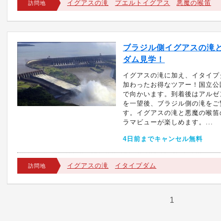
イグアスの滝
プエルトイグアス
悪魔の喉笛
訪問地
ブラジル側イグアスの滝
ダム見学！
イグアスの滝に加え、イタイプ
加わったお得なツアー！国立公
で向かいます。到着後はアルゼ
を一望後、ブラジル側の滝をご
す。イグアスの滝と悪魔の喉笛
ラマビューが楽しめます。...
4日前までキャンセル無料
イグアスの滝
イタイプダム
訪問地
1