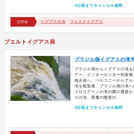
4日前までキャンセル無料
イグアスの滝
フォスドイグアス
訪問地
プエルトイグアス発
ブラジル側イグアスの滝
ブラジル側からイグアスの滝を
アー。ビジターセンター到着後
遊歩道へ。バルコニーからアル
滝を観覧後、ブラジル側の滝へ
フロリアーノの滝の隣の通路か
スの滝、悪魔の喉笛の...
4日前までキャンセル無料