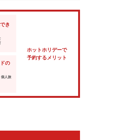
でき
な
可
ホットホリデーで
予約するメリット
ドの
・個人旅