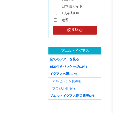
日本語ガイド
1人参加OK
定番
プエルトイグアス
全てのツアーを見る
宿泊付きパッケージ
(11件)
イグアスの滝
(13件)
アルゼンチン側
(8件)
ブラジル側
(5件)
プエルトイグアス周辺観光
(2件)