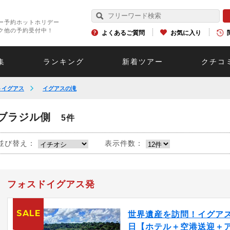
ー予約ホットホリデー
ク他の予約受付中！
よくあるご質問
お気に入り
集
ランキング
新着ツアー
クチコ
トイグアス
イグアスの滝
ブラジル側
5件
並び替え：
表示件数：
フォスドイグアス発
SALE
世界遺産を訪問！イグアス
日【ホテル＋空港送迎＋