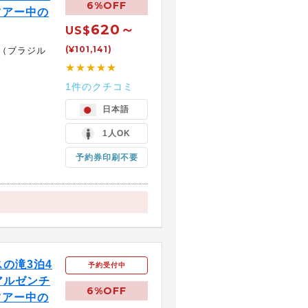
6%OFF
ツアー中の
620～
US$
(¥101,141)
（ブラジル
★★★★★
1件のクチコミ
日本語
1人OK
予約券印刷不要
の滝3泊4
予約受付中
アルゼンチ
6%OFF
ツアー中の