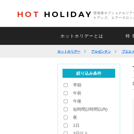
HOT
HOLIDAY
現地発オプショナルツア
ケアンズ、エアーズロッ
ホットホリデーとは
特 
ホットホリデー
アルゼンチン
プエル
絞り込み条件
早朝
午前
午後
短時間(2時間以内)
夜
1日
2日以上