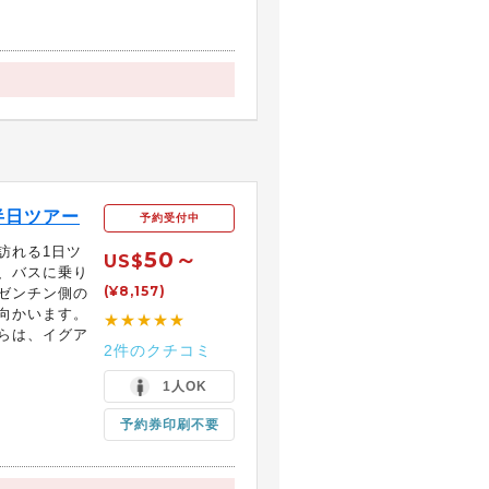
半日ツアー
予約受付中
訪れる1日ツ
50～
US$
、バスに乗り
(¥8,157)
ゼンチン側の
向かいます。
★★★★★
らは、イグア
2件のクチコミ
1人OK
予約券印刷不要