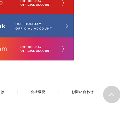
e
〉
HOT HOLIDAY
OFFICIAL ACCOUNT
am
〉
HOT HOLIDAY
OFFICIAL ACCOUNT
とは
｜
会社概要
｜
お問い合わせ