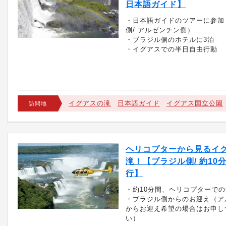
日本語ガイド】
・日本語ガイドのツアーに参加
側/ アルゼンチン側）
・ブラジル側のホテルに3泊
・イグアスでの半日自由行動
イグアスの滝
日本語ガイド
イグアス国立公園
訪問地
ヘリコプターから見るイ
滝！【ブラジル側/ 約10
行】
・約10分間、ヘリコプターで
・ブラジル側からのお迎え（ア
からお迎え希望の場合はお申し
い）