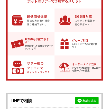
ホットホリデーで
予約するメリット
航空券も手配できま
グループ割引
す！
4名以上のご予約で
更に割
要望に沿った柔軟な
ツアーア
引！
レンジも可
オーダーメイドの旅
あなただけの周遊・個人旅行
を
旅のプロが提案
LINEで相談