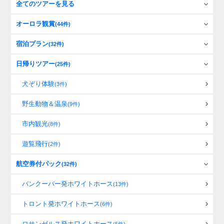
全てのツアーを見る
オーロラ観賞
(44件)
宿泊プラン
(32件)
日帰りツアー
(25件)
犬ぞり体験
(3件)
野生動物＆温泉
(9件)
市内観光
(8件)
遊覧飛行
(2件)
航空券付パック
(32件)
バンクーバー発ホワイトホース
(13件)
トロント発ホワイトホース
(6件)
ロサンゼルス発ホワイトホース