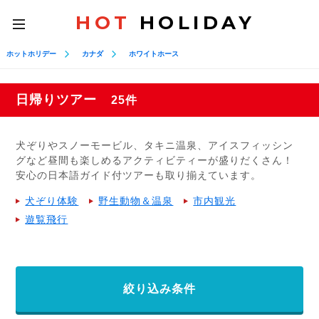
HOT
HOLIDAY
toggle
navigation
ホットホリデー
カナダ
ホワイトホース
日帰りツアー
25件
犬ぞりやスノーモービル、タキニ温泉、アイスフィッシン
グなど昼間も楽しめるアクティビティーが盛りだくさん！
安心の日本語ガイド付ツアーも取り揃えています。
犬ぞり体験
野生動物＆温泉
市内観光
遊覧飛行
絞り込み条件