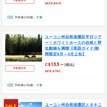
予約受付中
(¥26,643)
予約券の印刷：
不要
ユーコン州自然保護区半日ツア
ー！ホワイトホースの自然と野
生動物を満喫【英語ガイド/期
間限定8月～4月上旬】
133～
C$
(税込)
予約受付中
(¥15,474)
予約券の印刷：
不要
ユーコン州自然保護区とタキニ
SALE