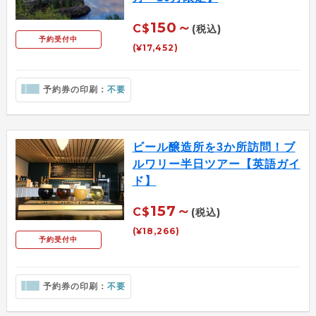
150～
C$
(税込)
予約受付中
(¥17,452)
予約券の印刷：
不要
ビール醸造所を3か所訪問！ブ
ルワリー半日ツアー【英語ガイ
ド】
157～
C$
(税込)
(¥18,266)
予約受付中
予約券の印刷：
不要