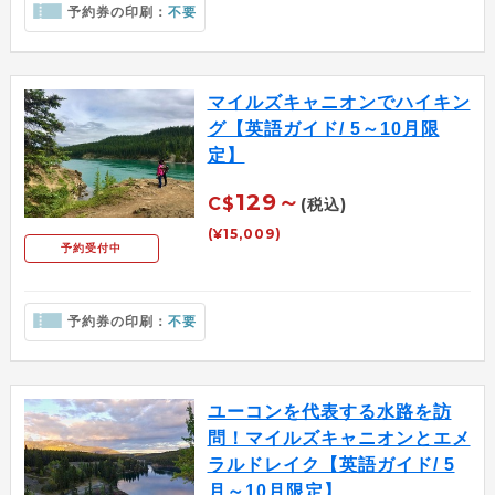
予約券の印刷：
不要
マイルズキャニオンでハイキン
グ【英語ガイド/ 5～10月限
定】
129～
C$
(税込)
(¥15,009)
予約受付中
予約券の印刷：
不要
ユーコンを代表する水路を訪
問！マイルズキャニオンとエメ
ラルドレイク【英語ガイド/ 5
月～10月限定】