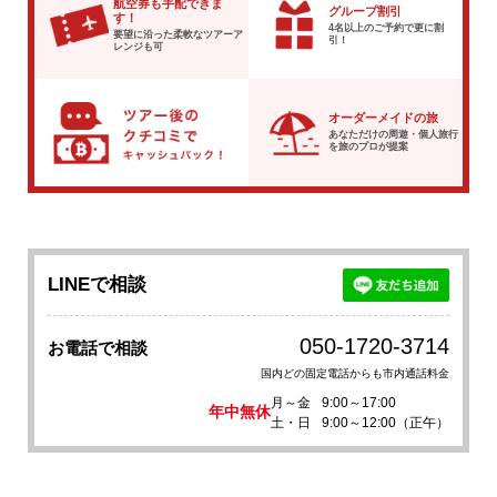
航空券も手配できま
グループ割引
す！
4名以上のご予約で
更に割
要望に沿った柔軟な
ツアーア
引！
レンジも可
オーダーメイドの旅
あなただけの周遊・個人旅行
を
旅のプロが提案
LINEで相談
050-1720-3714
お電話で相談
国内どの固定電話からも市内通話料金
月～金
9:00～17:00
年中無休
土・日
9:00～12:00（正午）