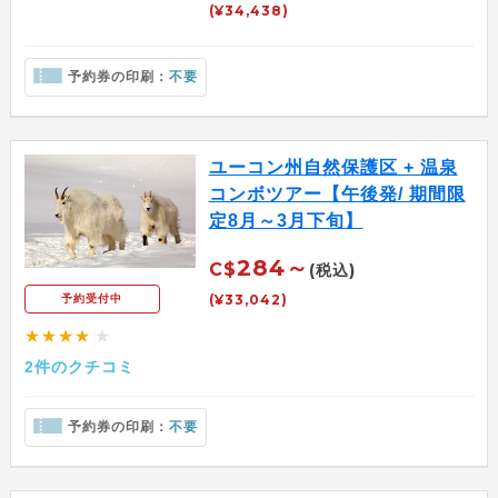
(¥34,438)
予約券の印刷：
不要
ユーコン州自然保護区 + 温泉
コンボツアー【午後発/ 期間限
定8月～3月下旬】
284～
C$
(税込)
(¥33,042)
予約受付中
★★★★
★
2件のクチコミ
予約券の印刷：
不要