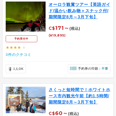
オーロラ観賞ツアー【英語ガイ
ド/温かい飲み物＋スナック付/
期間限定8月～3月下旬】
171～
C$
(税込)
(¥19,895)
予約受付中
★★★★
★
3件のクチコミ
予約券の印刷：
不要
1人OK
さくっと短時間で！ホワイトホ
ース市内観光午前【約1.5時間/
期間限定8月～3月下旬】
60～
C$
(税込)