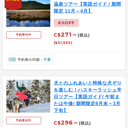
温泉ツアー【英語ガイド / 期間
限定 11月～4月】
6%OFF
271～
C$
(税込)
予約受付中
(¥31,530)
予約券の印刷：
不要
犬とのふれあいと特殊な犬ぞり
を楽しむ！ハスキーラッシュ半
日ツアー【英語ガイド/ 午前ま
たは午後/ 期間限定8月末～3月
下旬】
予約受付中
296～
C$
(税込)