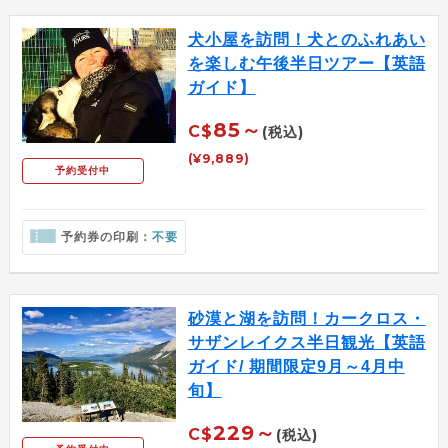
犬小屋を訪問！犬とのふれあい
を楽しむ午後半日ツアー【英語
ガイド】
85～
C$
(税込)
(¥9,889)
予約受付中
予約券の印刷：
不要
砂漠と湖を訪問！カークロス・
サザンレイクス半日観光【英語
ガイド/ 期間限定9月～4月中
旬】
229～
C$
(税込)