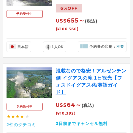
6%OFF
予約受付中
655～
US$
(税込)
(¥106,360)
予約券の印刷：
不要
日本語
1人OK
混載なので格安！アルゼンチン
側 イグアスの滝 1日観光【フ
ォスドイグアス発/英語ガイ
ド】
64～
US$
(税込)
予約受付中
(¥10,392)
★★★★
★
3日前までキャンセル無料
2件のクチコミ