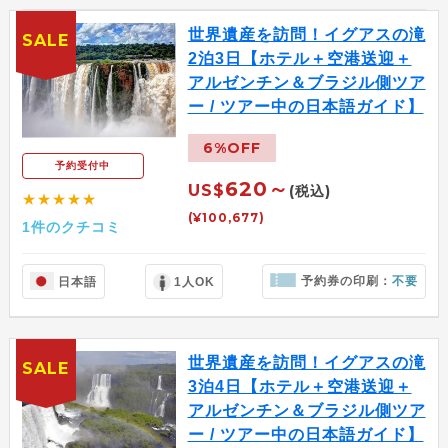
世界遺産を訪問！イグアスの滝
SALE
2泊3日【ホテル＋空港送迎＋
アルゼンチン＆ブラジル側ツア
ー / ツアー中の日本語ガイド】
6%OFF
予約受付中
620～
US$
(税込)
★★★★★
(¥100,677)
1件のクチコミ
予約券の印刷：
不要
日本語
1人OK
世界遺産を訪問！イグアスの滝
SALE
3泊4日【ホテル＋空港送迎＋
アルゼンチン＆ブラジル側ツア
ー / ツアー中の日本語ガイド】