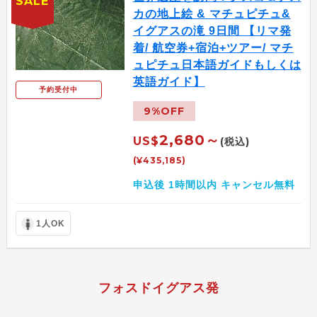
SALE
カの地上絵 & マチュピチュ&
イグアスの滝 9日間 【リマ発
着/ 航空券+宿泊+ツアー/ マチ
ュピチュ日本語ガイドもしくは
英語ガイド】
予約受付中
9%OFF
2,680～
US$
(税込)
(¥435,185)
申込後 1時間以内 キャンセル無料
1人OK
フォスドイグアス発