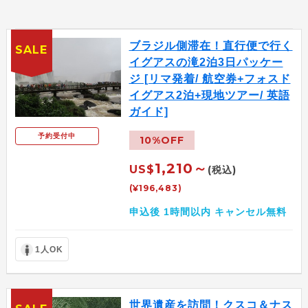
ブラジル側滞在！直行便で行く
SALE
イグアスの滝2泊3日パッケー
ジ [リマ発着/ 航空券+フォスド
イグアス2泊+現地ツアー/ 英語
ガイド]
予約受付中
10%OFF
1,210～
US$
(税込)
(¥196,483)
申込後 1時間以内 キャンセル無料
1人OK
世界遺産を訪問！クスコ＆ナス