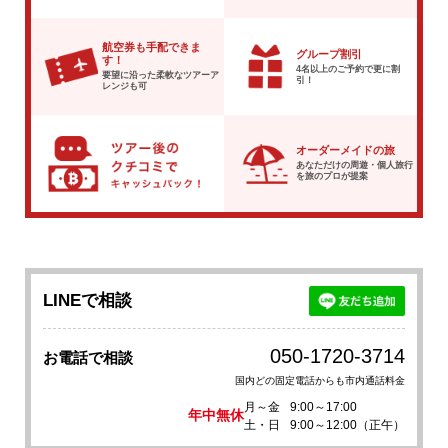
航空券も手配できま
グループ割引
す！
4名以上のご予約で
更に割
要望に沿った柔軟な
ツアーア
引！
レンジも可
オーダーメイドの旅
あなただけの周遊・個人旅行
を
旅のプロが提案
LINEで相談
050-1720-3714
お電話で相談
国内どの固定電話からも市内通話料金
月～金
9:00～17:00
年中無休
土・日
9:00～12:00（正午）