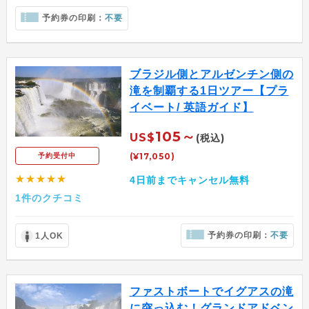
予約券の印刷：
不要
ブラジル側とアルゼンチン側の
滝を制覇する1日ツアー【プラ
イベート/ 英語ガイド】
105～
US$
(税込)
(¥17,050)
予約受付中
★★★★★
4日前までキャンセル無料
1件のクチコミ
予約券の印刷：
不要
1人OK
ファストボートでイグアスの滝
に突っ込む！グランドアドベン