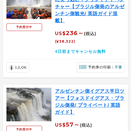
チャー【ブラジル側発のアルゼ
ンチン側観光/ 英語ガイド混
載】
予約受付中
236～
US$
(税込)
(¥38,322)
4日前までキャンセル無料
予約券の印刷：
不要
1人OK
アルゼンチン側イグアス半日ツ
アー【フォスドイグアス・ブラ
ジル側発/ プライベート/ 英語
ガイド】
57～
US$
(税込)
予約受付中