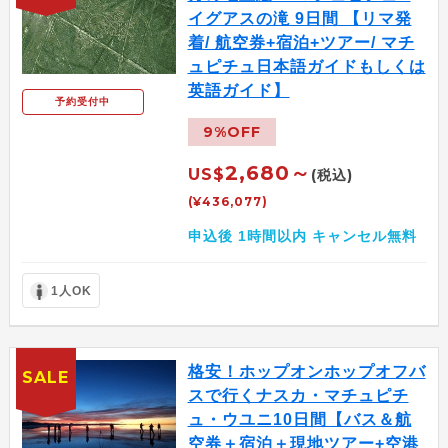
イグアスの滝 9日間 【リマ発
着/ 航空券+宿泊+ツアー/ マチ
ュピチュ日本語ガイドもしくは
英語ガイド】
予約受付中
9%OFF
2,680～
US$
(税込)
(¥436,077)
申込後 1時間以内 キャンセル無料
1人OK
格安！ホップオンホップオフバ
SALE
スで行くナスカ・マチュピチ
ュ・ウユニ10日間【バス＆航
空券＋宿泊＋現地ツアー+空港