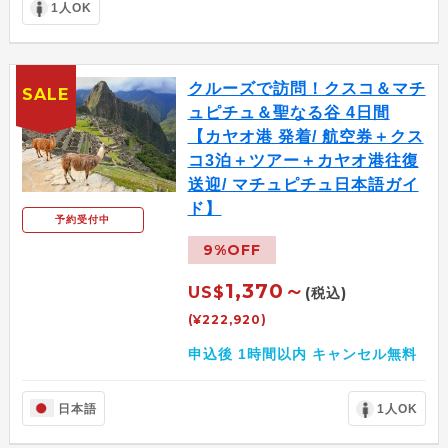
1人OK
クルーズで訪問！クスコ＆マチ
SALE
ュピチュ＆聖なる谷 4日間
【カヤオ港 発着/ 航空券＋クス
コ3泊＋ツアー＋カヤオ港往復
送迎/ マチュピチュ日本語ガイ
ド】
予約受付中
9%OFF
1,370～
US$
(税込)
(¥222,920)
申込後 1時間以内 キャンセル無料
日本語
1人OK