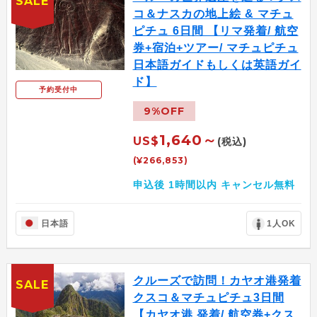
SALE
コ＆ナスカの地上絵 & マチュ
ピチュ 6日間 【リマ発着/ 航空
券+宿泊+ツアー/ マチュピチュ
日本語ガイドもしくは英語ガイ
ド】
予約受付中
9%OFF
1,640～
US$
(税込)
(¥266,853)
申込後 1時間以内 キャンセル無料
日本語
1人OK
クルーズで訪問！カヤオ港発着
SALE
クスコ＆マチュピチュ3日間
【カヤオ港 発着/ 航空券+クス