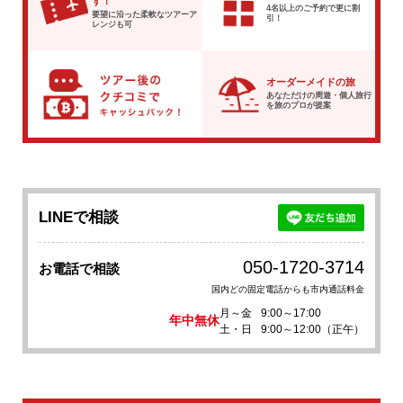
す！
4名以上のご予約で
更に割
要望に沿った柔軟な
ツアーア
引！
レンジも可
オーダーメイドの旅
あなただけの周遊・個人旅行
を
旅のプロが提案
LINEで相談
050-1720-3714
お電話で相談
国内どの固定電話からも市内通話料金
月～金
9:00～17:00
年中無休
土・日
9:00～12:00（正午）