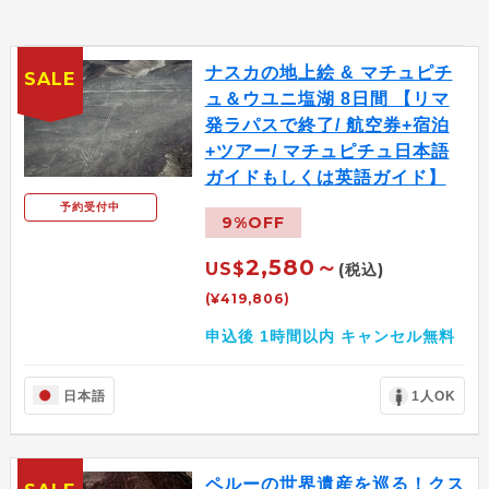
ナスカの地上絵 & マチュピチ
SALE
ュ＆ウユニ塩湖 8日間 【リマ
発ラパスで終了/ 航空券+宿泊
+ツアー/ マチュピチュ日本語
ガイドもしくは英語ガイド】
予約受付中
9%OFF
2,580～
US$
(税込)
(¥419,806)
申込後 1時間以内 キャンセル無料
日本語
1人OK
ペルーの世界遺産を巡る！クス