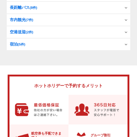
長距離バス
(8件)
市内観光
(7件)
空港送迎
(2件)
宿泊
(5件)
ホットホリデーで
予約するメリット
航空券も手配できま
グループ割引