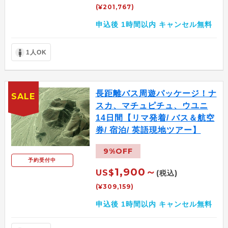
(¥201,767)
申込後 1時間以内 キャンセル無料
1人OK
長距離バス周遊パッケージ！ナ
SALE
スカ、マチュピチュ、ウユニ
14日間【リマ発着/ バス＆航空
券/ 宿泊/ 英語現地ツアー】
9%OFF
予約受付中
1,900～
US$
(税込)
(¥309,159)
申込後 1時間以内 キャンセル無料