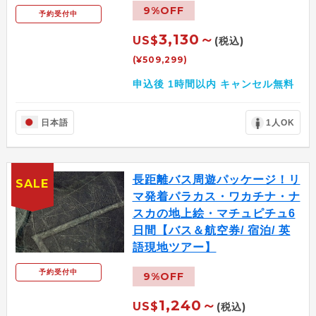
9%OFF
予約受付中
3,130～
US$
(税込)
(¥509,299)
申込後 1時間以内 キャンセル無料
日本語
1人OK
長距離バス周遊パッケージ！リ
SALE
マ発着パラカス・ワカチナ・ナ
スカの地上絵・マチュピチュ6
日間【バス＆航空券/ 宿泊/ 英
語現地ツアー】
予約受付中
9%OFF
1,240～
US$
(税込)