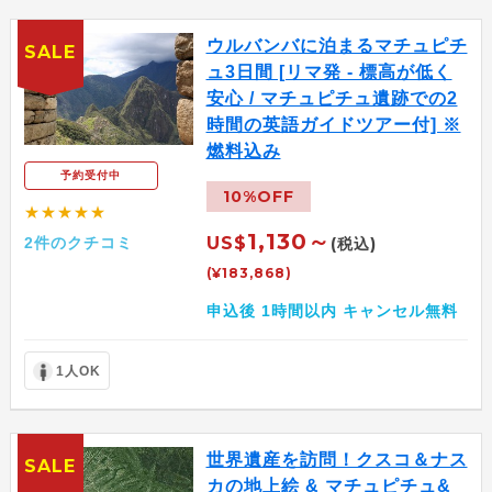
ウルバンバに泊まるマチュピチ
SALE
ュ3日間 [リマ発 - 標高が低く
安心 / マチュピチュ遺跡での2
時間の英語ガイドツアー付] ※
燃料込み
予約受付中
10%OFF
★★★★★
1,130～
US$
2件のクチコミ
(税込)
(¥183,868)
申込後 1時間以内 キャンセル無料
1人OK
世界遺産を訪問！クスコ＆ナス
SALE
カの地上絵 & マチュピチュ&