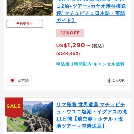
コ2泊+ツアー+カヤオ港往復送
迎/ マチュピチュ日本語・英語
ガイド】
予約受付中
12%OFF
1,290～
US$
(税込)
(¥209,903)
申込後 1時間以内 キャンセル無料
日本語
1人OK
リマ発着 世界遺産 マチュピチ
SALE
ュ・ウユニ塩湖・イグアスの滝
11日間【航空券＋ホテル＋現
地ツアー＋空港送迎】