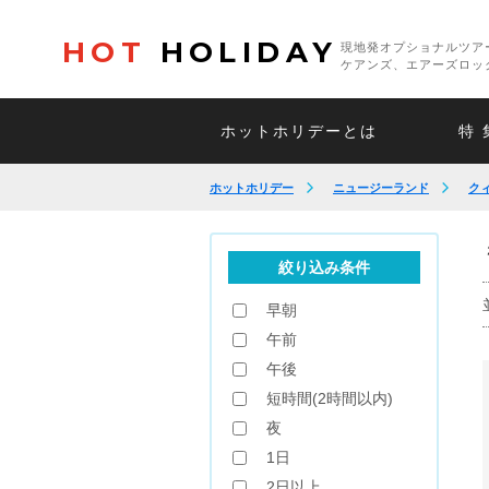
HOT
HOLIDAY
現地発オプショナルツア
ケアンズ、エアーズロッ
ホットホリデーとは
特 
ホットホリデー
ニュージーランド
ク
絞り込み条件
早朝
午前
午後
短時間(2時間以内)
夜
1日
2日以上