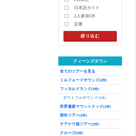
日本語ガイド
1人参加OK
定番
クィーンズタウン
全てのツアーを見る
ミルフォードサウンド
(2件)
フィヨルドランド
(3件)
ダウトフルサウンド
(1件)
世界遺産マウントクック
(1件)
郊外ツアー
(3件)
テアナウ発ツアー
(1件)
クルーズ
(2件)