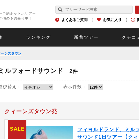
ー予約ホットホリデー
ク他の予約受付中！
よくあるご質問
お気に入り
集
ランキング
新着ツアー
クチコ
ィーンズタウン
ミルフォードサウンド
2件
並び替え：
表示件数：
クィーンズタウン発
SALE
フィヨルドランド、ミル
サウンド1日ツアー【クィ