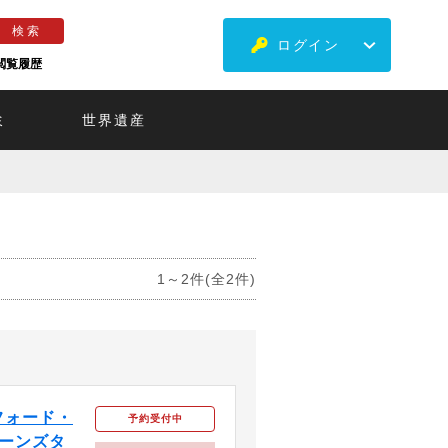
ログイン
閲覧履歴
ミ
世界遺産
1～2件(全2件)
フォード・
予約受付中
ーンズタ