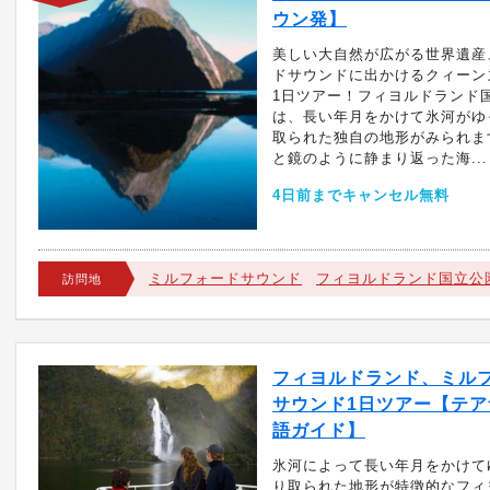
ウン発】
美しい大自然が広がる世界遺産
ドサウンドに出かけるクィーン
1日ツアー！フィヨルドランド
は、長い年月をかけて氷河がゆ
取られた独自の地形がみられま
と鏡のように静まり返った海...
4日前までキャンセル無料
ミルフォードサウンド
フィヨルドランド国立公
訪問地
フィヨルドランド、ミル
サウンド1日ツアー【テアナ
語ガイド】
氷河によって長い年月をかけて
り取られた地形が特徴的なフィ