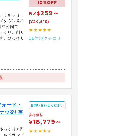
10%OFF
259～
NZ$
、ミルフォー
ズタウン発の
(¥24,815)
国立公園で
★★★★★
っくりと削り
す。ひっそり
11件のクチコミ
園
フォード・
お問い合わせください
ウ発/ 英
参考価格
18,779～
¥
ゆっくりと削
★★★★★
ヨルドランド