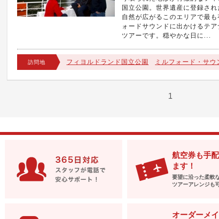
国立公園。世界遺産に登録され
自然が広がるこのエリアで最も
ォードサウンドに出かけるテア
ツアーです。穏やかな日に...
フィヨルドランド国立公園
ミルフォード・サウ
訪問地
1
航空券も手配
ます！
要望に沿った柔軟
ツアーアレンジも
オーダーメイ