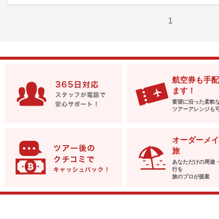
1
航空券も手配
ます！
要望に沿った柔軟
ツアーアレンジも
オーダーメイ
旅
あなただけの周遊
行を
旅のプロが提案