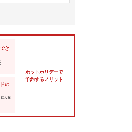
でき
な
可
ホットホリデーで
予約するメリット
ドの
・個人旅