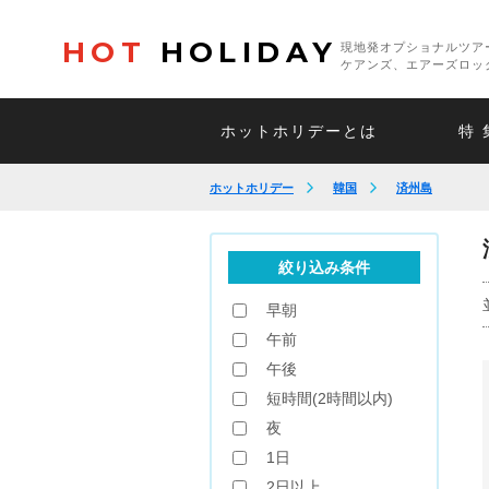
HOT
HOLIDAY
現地発オプショナルツア
ケアンズ、エアーズロッ
ホットホリデーとは
特 
ホットホリデー
韓国
済州島
絞り込み条件
早朝
午前
午後
短時間(2時間以内)
夜
1日
2日以上