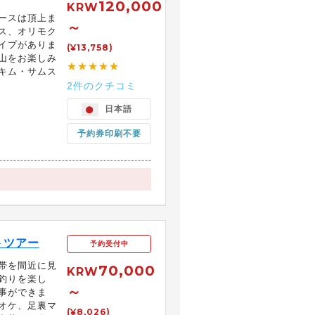
120,000
KRW
ースは頂上ま
～
ス、オリモク
イプがありま
(¥13,758)
山をお楽しみ
★★★★★
キム・サムス
2件のクチコミ
日本語
予約券印刷不要
トツアー
予約受付中
帯を間近に見
70,000
KRW
釣りを楽し
～
事ができま
オケ、足裏マ
(¥8,026)