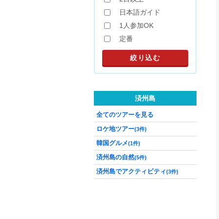
日本語ガイド
1人参加OK
定番
済州島
全てのツアーを見る
ロケ地ツアー
(3件)
韓国グルメ
(1件)
済州島の自然
(5件)
済州島でアクティビティ
(3件)