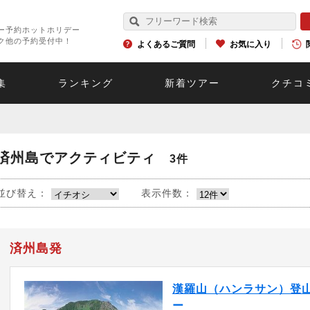
ー予約ホットホリデー
ク他の予約受付中！
よくあるご質問
お気に入り
集
ランキング
新着ツアー
クチコ
済州島でアクティビティ
3件
並び替え：
表示件数：
済州島発
漢羅山（ハンラサン）登
ー