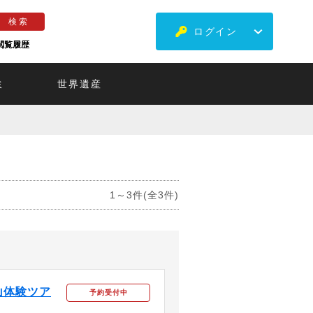
ログイン
閲覧履歴
ミ
世界遺産
1～3件(全3件)
山体験ツア
予約受付中