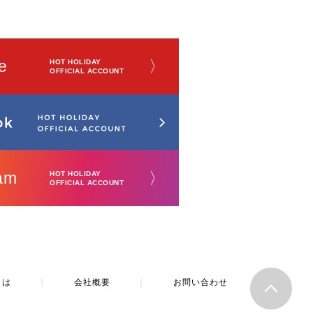
e
〉
HOT HOLIDAY
OFFICIAL ACCOUNT
am
〉
HOT HOLIDAY
OFFICIAL ACCOUNT
とは
｜
会社概要
｜
お問い合わせ