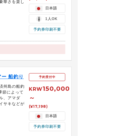
豪華さを楽し
日本語
1人OK
予約券印刷不要
ー 船釣り
予約受付中
済州島の船釣
150,000
KRW
季節によって
～
ル、アマダ
イサキなどが
(¥17,198)
日本語
予約券印刷不要