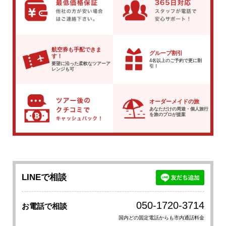
航空券も手配できま
グループ割引
す！
4名以上のご予約で
更に割
要望に沿った柔軟な
ツアーア
引！
レンジも可
オーダーメイドの旅
あなただけの周遊・個人旅行
を
旅のプロが提案
LINEで相談
050-1720-3714
お電話で相談
国内どの固定電話からも市内通話料金