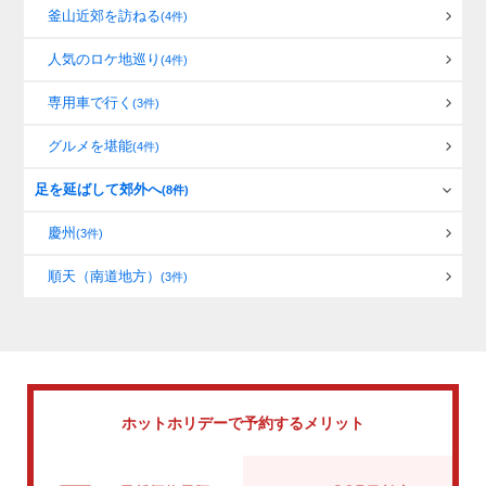
釜山近郊を訪ねる
(4件)
人気のロケ地巡り
(4件)
専用車で行く
(3件)
グルメを堪能
(4件)
足を延ばして郊外へ
(8件)
慶州
(3件)
順天（南道地方）
(3件)
ホットホリデーで
予約するメリット