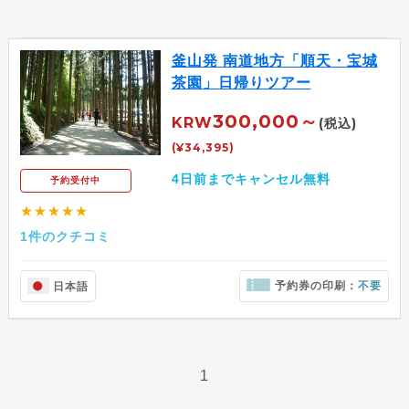
釜山発 南道地方「順天・宝城
茶園」日帰りツアー
300,000～
KRW
(税込)
(¥34,395)
4日前までキャンセル無料
予約受付中
★★★★★
1件のクチコミ
予約券の印刷：
不要
日本語
1