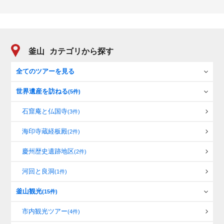
釜山
カテゴリから探す
全てのツアーを見る
世界遺産を訪ねる
(5件)
石窟庵と仏国寺
(3件)
海印寺蔵経板殿
(2件)
慶州歴史遺跡地区
(2件)
河回と良洞
(1件)
釜山観光
(15件)
市内観光ツアー
(4件)