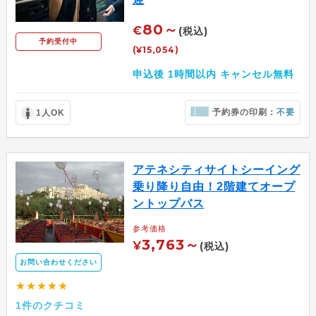
80～
€
(税込)
予約受付中
(¥15,054)
申込後 1時間以内 キャンセル無料
予約券の印刷：
不要
1人OK
アテネシティサイトシーイング
乗り降り自由！2階建てオープ
ントップバス
参考価格
3,763～
¥
(税込)
お問い合わせください
★★★★★
1件のクチコミ