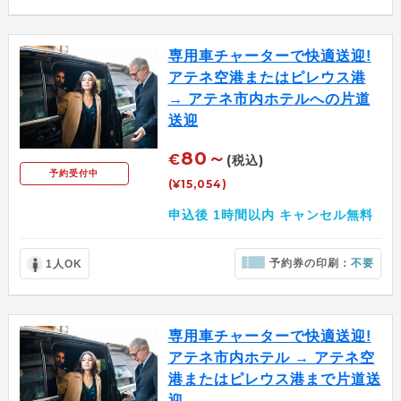
専用車チャーターで快適送迎!
アテネ空港またはピレウス港
→ アテネ市内ホテルへの片道
送迎
80～
€
(税込)
予約受付中
(¥15,054)
申込後 1時間以内 キャンセル無料
予約券の印刷：
不要
1人OK
専用車チャーターで快適送迎!
アテネ市内ホテル → アテネ空
港またはピレウス港まで片道送
迎