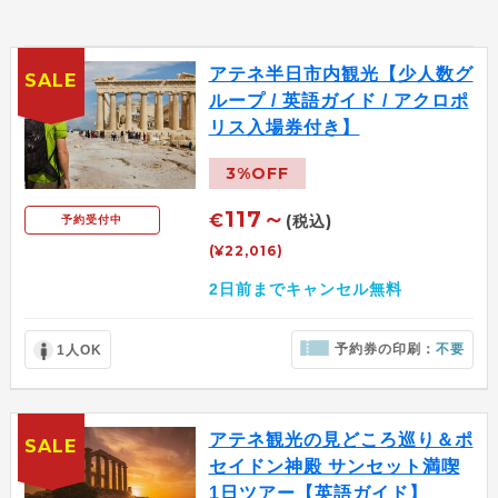
アテネ半日市内観光【少人数グ
SALE
ループ / 英語ガイド / アクロポ
リス入場券付き】
3%OFF
117～
€
(税込)
予約受付中
(¥22,016)
2日前までキャンセル無料
予約券の印刷：
不要
1人OK
アテネ観光の見どころ巡り＆ポ
SALE
セイドン神殿 サンセット満喫
1日ツアー【英語ガイド】