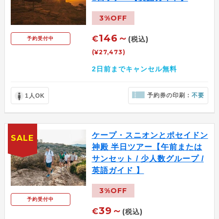
3%OFF
146～
€
(税込)
予約受付中
(¥27,473)
2日前までキャンセル無料
予約券の印刷：
不要
1人OK
ケープ・スニオンとポセイドン
SALE
神殿 半日ツアー【午前または
サンセット / 少人数グループ /
英語ガイド 】
3%OFF
予約受付中
39～
€
(税込)