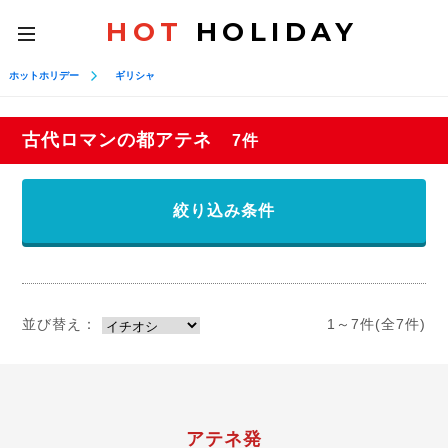
HOT
HOLIDAY
toggle
navigation
ホットホリデー
ギリシャ
古代ロマンの都アテネ
7件
絞り込み条件
並び替え：
1～7件(全7件)
アテネ発