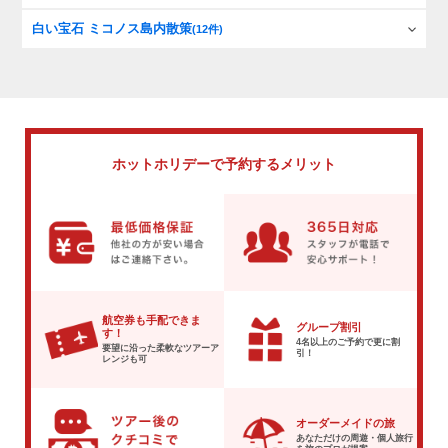
白い宝石 ミコノス島内散策
(12件)
ホットホリデーで
予約するメリット
航空券も手配できま
グループ割引
す！
4名以上のご予約で
更に割
要望に沿った柔軟な
ツアーア
引！
レンジも可
オーダーメイドの旅
あなただけの周遊・個人旅行