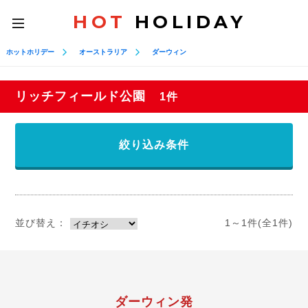
HOT
HOLIDAY
toggle
navigation
ホットホリデー
オーストラリア
ダーウィン
リッチフィールド公園
1件
絞り込み条件
並び替え：
1～1件(全1件)
ダーウィン発