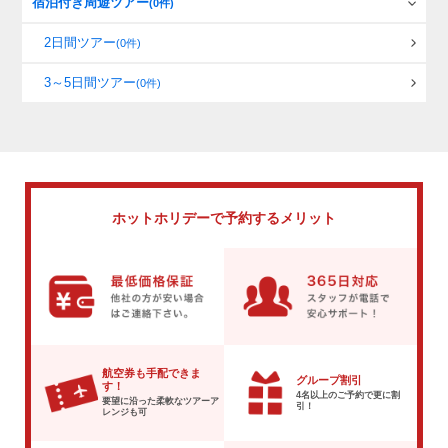
宿泊付き周遊ツアー
(0件)
2日間ツアー
(0件)
3～5日間ツアー
(0件)
ホットホリデーで
予約するメリット
航空券も手配できま
グループ割引
す！
4名以上のご予約で
更に割
要望に沿った柔軟な
ツアーア
引！
レンジも可