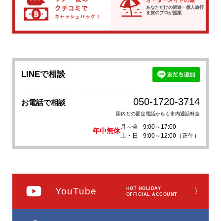
オーダーメイドの旅
あなただけの周遊・個人旅行
を
旅のプロが提案
LINEで相談
050-1720-3714
お電話で相談
国内どの固定電話からも市内通話料金
月～金
9:00～17:00
年中無休
土・日
9:00～12:00（正午）
YouTube
HOT HOLIDAY
〉
OFFICIAL ACCOUNT