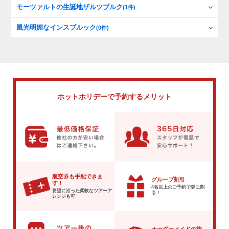
モーツァルトの生誕地ザルツブルク
(1件)
風光明媚なインスブルック
(0件)
ホットホリデーで
予約するメリット
航空券も手配できま
グループ割引
す！
4名以上のご予約で
更に割
要望に沿った柔軟な
ツアーア
引！
レンジも可