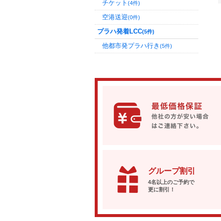
チケット
(4件)
空港送迎
(0件)
プラハ発着LCC
(5件)
他都市発プラハ行き
(5件)
グループ割引
4名以上のご予約で
更に割引！