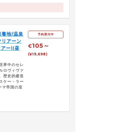
養地!温泉
予約受付中
マリアーン
105～
€
アー!(昼
(¥19,698)
世界中のセレ
ルロヴィヴァ
、歴史的建造
スケー・ラー
ーマ帝国の皇