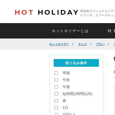
HOT
HOLIDAY
現地発オプショナルツア
ケアンズ、エアーズロッ
ホットホリデーとは
特 
ホットホリデー
チェコ
プラハ
絞り込み条件
早朝
午前
午後
短時間(2時間以内)
夜
1日
2日以上