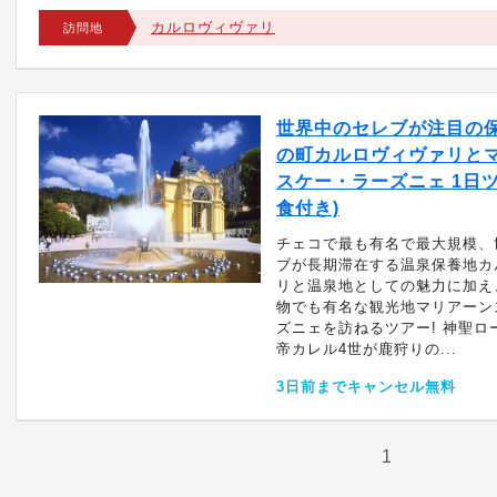
カルロヴィヴァリ
訪問地
世界中のセレブが注目の保
の町カルロヴィヴァリと
スケー・ラーズニェ 1日ツ
食付き)
チェコで最も有名で最大規模、
ブが長期滞在する温泉保養地カ
リと温泉地としての魅力に加え
物でも有名な観光地マリアーン
ズニェを訪ねるツアー! 神聖ロ
帝カレル4世が鹿狩りの...
3日前までキャンセル無料
1