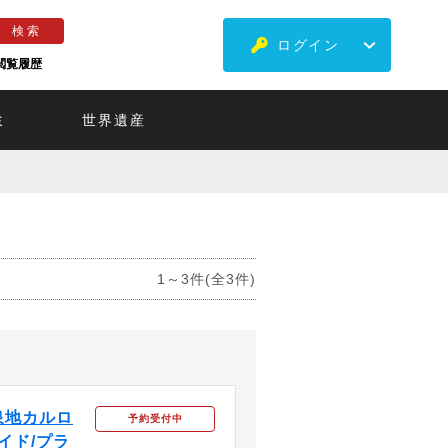
ログイン
閲覧履歴
ミ
世界遺産
1～3件(全3件)
泉地カルロ
予約受付中
イド/プラ