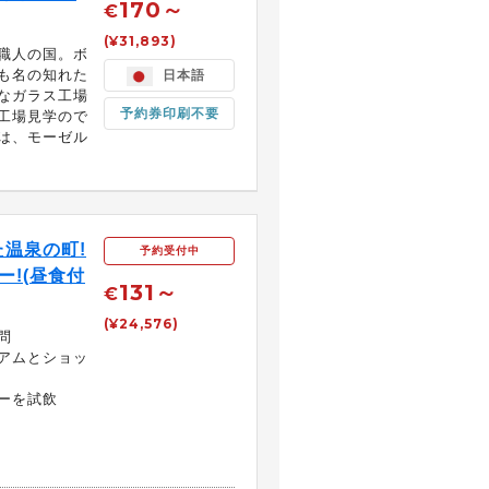
170～
€
(¥31,893)
職人の国。ボ
も名の知れた
日本語
なガラス工場
予約券印刷不要
工場見学ので
は、モーゼル
温泉の町!
予約受付中
ー!(昼食付
131～
€
(¥24,576)
問
アムとショッ
ーを試飲