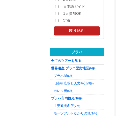
日本語ガイド
1人参加OK
定番
プラハ
全てのツアーを見る
世界遺産 プラハ歴史地区
(9件)
プラハ城
(6件)
旧市街広場と天文時計
(5件)
カレル橋
(5件)
プラハ市内観光
(18件)
主要観光名所
(7件)
モーツアルトゆかりの地
(1件)