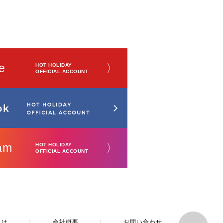
e
〉
HOT HOLIDAY
OFFICIAL ACCOUNT
am
〉
HOT HOLIDAY
OFFICIAL ACCOUNT
とは
｜
会社概要
｜
お問い合わせ