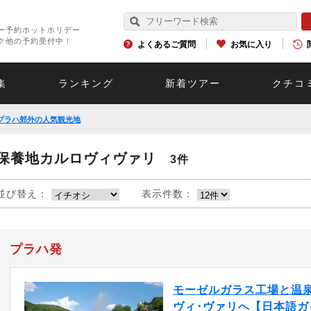
ー予約ホットホリデー
ク他の予約受付中！
よくあるご質問
お気に入り
集
ランキング
新着ツアー
クチコ
プラハ郊外の人気観光地
保養地カルロヴィヴァリ
3件
並び替え：
表示件数：
プラハ発
モーゼルガラス工場と温
ヴィ･ヴァリへ【日本語ガ