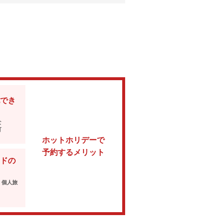
でき
な
可
ホットホリデーで
予約するメリット
ドの
・個人旅