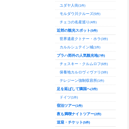
ユダヤ人街
(1件)
モルダウ川クルーズ
(5件)
チェコの名産巡り
(4件)
近郊の観光スポット
(5件)
世界遺産クトナー・ホラ
(3件)
カルルシュテイン城
(1件)
プラハ郊外の人気観光地
(7件)
チェスキー・クルムロフ
(6件)
保養地カルロヴィヴァリ
(3件)
テレジーン強制収容所
(1件)
足を延ばして隣国へ
(3件)
ドイツ
(1件)
宿泊ツアー
(1件)
夜も満喫ナイトツアー
(2件)
送迎・チケット
(5件)