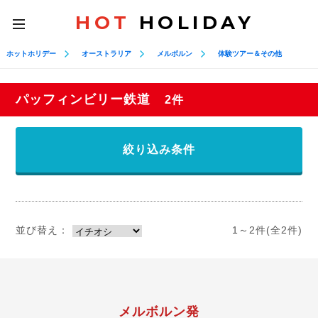
HOT
HOLIDAY
toggle
navigation
ホットホリデー
オーストラリア
メルボルン
体験ツアー＆その他
パッフィンビリー鉄道
2件
絞り込み条件
並び替え：
1～2件(全2件)
メルボルン発