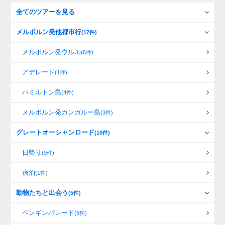
全てのツアーを見る
メルボルン発他都市行
(17件)
メルボルン発ウルル
(6件)
アデレード
(1件)
ハミルトン島
(4件)
メルボルン発カンガルー島
(3件)
グレートオーシャンロード
(10件)
日帰り
(9件)
宿泊
(1件)
動物たちと出会う
(5件)
ペンギンパレード
(5件)