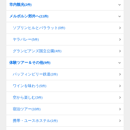
市内観光
(2件)
メルボルン郊外へ
(11件)
ソブリンヒルとバララット
(0件)
ヤラバレー
(5件)
グランピアンズ国立公園
(4件)
体験ツアー＆その他
(9件)
パッフィンビリー鉄道
(2件)
ワインを味わう
(5件)
空から楽しむ
(3件)
宿泊ツアー
(10件)
携帯・ユースホステル
(1件)