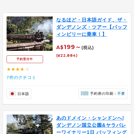
なるほど・日本語ガイド、ザ・
ダンデノンズ・ツアー【パッフ
ィンビリーに乗車！】
199～
A$
(税込)
(¥22,884)
予約受付中
★★★★
★
7件のクチコミ
予約券の印刷：
不要
日本語
あのドメイン・シャンドンへ!
ダンデノン国立公園&ヤラバレ
ーワイナリー1日 パッフィング