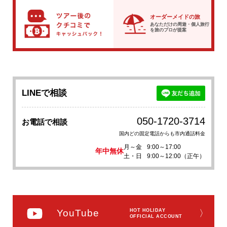
オーダーメイドの旅
あなただけの周遊・個人旅行
を
旅のプロが提案
LINEで相談
050-1720-3714
お電話で相談
国内どの固定電話からも市内通話料金
月～金
9:00～17:00
年中無休
土・日
9:00～12:00（正午）
YouTube
HOT HOLIDAY
〉
OFFICIAL ACCOUNT