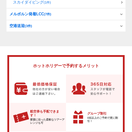
スカイダイビング
(1件)
メルボルン発着LCC
(7件)
空港送迎
(3件)
ホットホリデーで
予約するメリット
航空券も手配できま
グループ割引
す！
4名以上のご予約で
更に割
要望に沿った柔軟な
ツアーア
引！
レンジも可