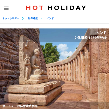
HOT
HOLIDAY
toggle
navigation
ホットホリデー
世界遺産
インド
インド
文化遺産 1989年登録
サーンチーの仏教建造物群