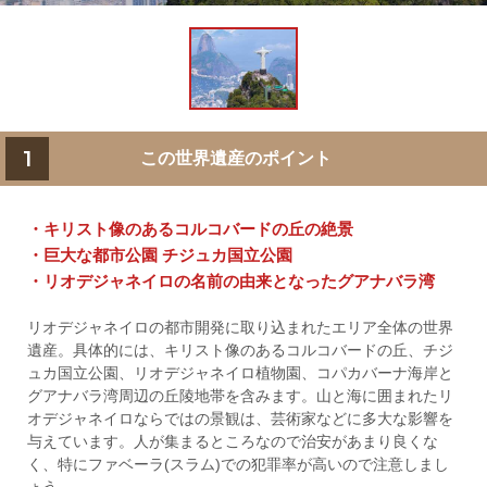
1
この世界遺産のポイント
・キリスト像のあるコルコバードの丘の絶景
・巨大な都市公園 チジュカ国立公園
・リオデジャネイロの名前の由来となったグアナバラ湾
リオデジャネイロの都市開発に取り込まれたエリア全体の世界
遺産。具体的には、キリスト像のあるコルコバードの丘、チジ
ュカ国立公園、リオデジャネイロ植物園、コパカバーナ海岸と
グアナバラ湾周辺の丘陵地帯を含みます。山と海に囲まれたリ
オデジャネイロならではの景観は、芸術家などに多大な影響を
与えています。人が集まるところなので治安があまり良くな
く、特にファベーラ(スラム)での犯罪率が高いので注意しまし