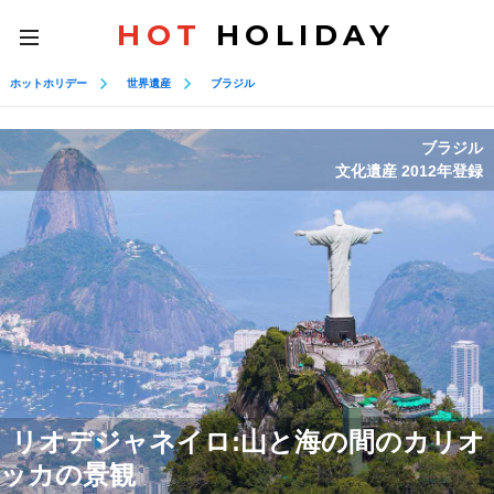
HOT
HOLIDAY
toggle
navigation
ホットホリデー
世界遺産
ブラジル
ブラジル
文化遺産 2012年登録
リオデジャネイロ:山と海の間のカリオ
ッカの景観