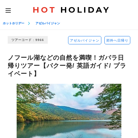
HOT
HOLIDAY
toggle
navigation
ホットホリデー
アゼルバイジャン
ツアーコード : 9966
アゼルバイジャン
郊外へ日帰り
ノフール湖などの自然を満喫！ガバラ日
帰りツアー【バクー発/ 英語ガイド/ プラ
イベート】