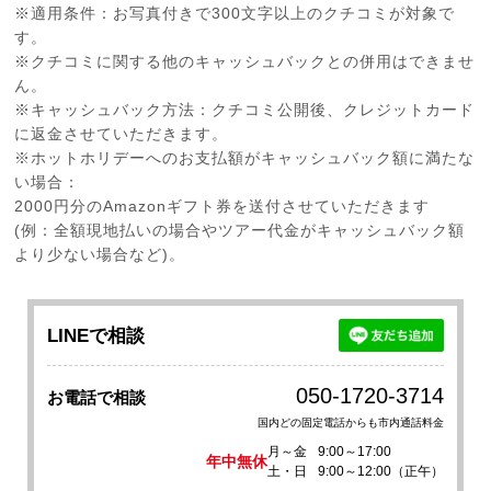
※適用条件：お写真付きで300文字以上のクチコミが対象で
す。
※クチコミに関する他のキャッシュバックとの併用はできませ
ん。
※キャッシュバック方法：クチコミ公開後、クレジットカード
に返金させていただきます。
※ホットホリデーへのお支払額がキャッシュバック額に満たな
い場合：
2000円分のAmazonギフト券を送付させていただきます
(例：全額現地払いの場合やツアー代金がキャッシュバック額
より少ない場合など)。
LINEで相談
050-1720-3714
お電話で相談
国内どの固定電話からも市内通話料金
月～金
9:00～17:00
年中無休
土・日
9:00～12:00（正午）