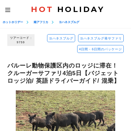
HOT
HOLIDAY
toggle
navigation
ホットホリデー
南アフリカ
ヨハネスブルグ
ツアーコード :
ヨハネスブルグ
ヨハネスブルグ発サファリ
9759
4日間 - 6日間のパッケージ
バルーレ動物保護区内のロッジに滞在！
クルーガーサファリ4泊5日【バジェット
ロッジ泊/ 英語ドライバーガイド/ 混乗】