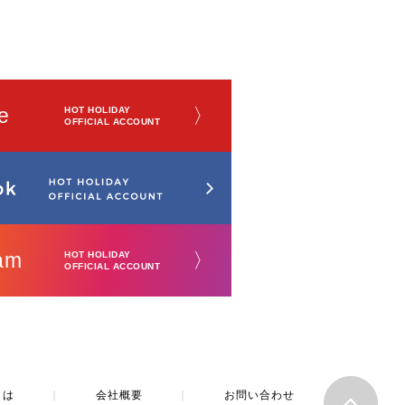
e
〉
HOT HOLIDAY
OFFICIAL ACCOUNT
am
〉
HOT HOLIDAY
OFFICIAL ACCOUNT
とは
｜
会社概要
｜
お問い合わせ