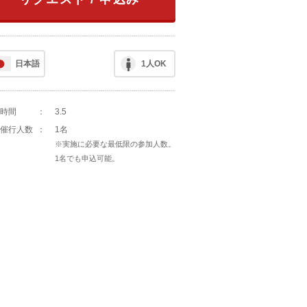
日本語
1人OK
時間
：
3.5
催行人数
：
1名
※実施に必要な最低限の参加人数。
1名でも申込可能。