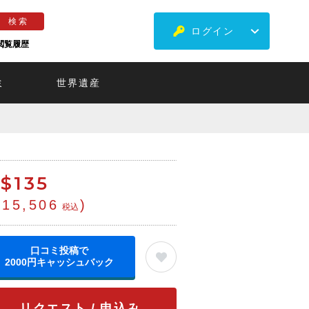
ログイン
閲覧履歴
ミ
世界遺産
$
135
¥15,506
)
税込
口コミ投稿で
2000円キャッシュバック
リクエスト / 申込み