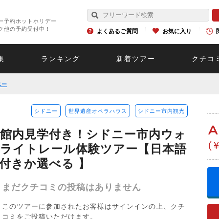
ー予約ホットホリデー
ク他の予約受付中！
よくあるご質問
お気に入り
集
ランキング
新着ツアー
クチコ
ニー
シドニー
世界遺産オペラハウス
シドニー市内観光
A
館内見学付き！シドニー市内ウォ
(
ライトレール体験ツアー【日本語
ンチ付きか選べる 】
まだクチコミの投稿はありません
このツアーに参加されたお客様はサインインの上、クチ
コミをご投稿いただけます。