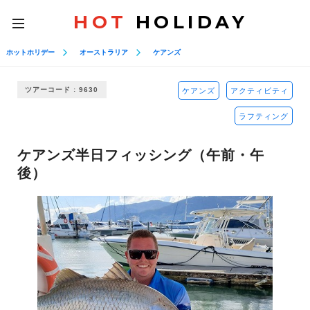
HOT
HOLIDAY
toggle
navigation
ホットホリデー
オーストラリア
ケアンズ
ツアーコード : 9630
ケアンズ
アクティビティ
ラフティング
ケアンズ半日フィッシング（午前・午
後）