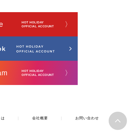
e
〉
HOT HOLIDAY
OFFICIAL ACCOUNT
am
〉
HOT HOLIDAY
OFFICIAL ACCOUNT
とは
｜
会社概要
｜
お問い合わせ