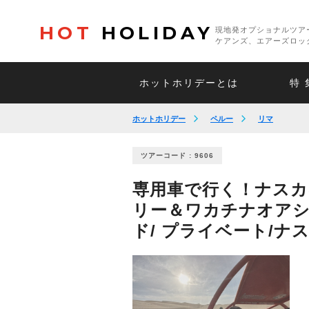
HOT
HOLIDAY
現地発オプショナルツア
ケアンズ、エアーズロッ
ホットホリデーとは
特 
ホットホリデー
ペルー
リマ
ツアーコード : 9606
専用車で行く！ナスカ
リー＆ワカチナオアシ
ド/ プライベート/ナ