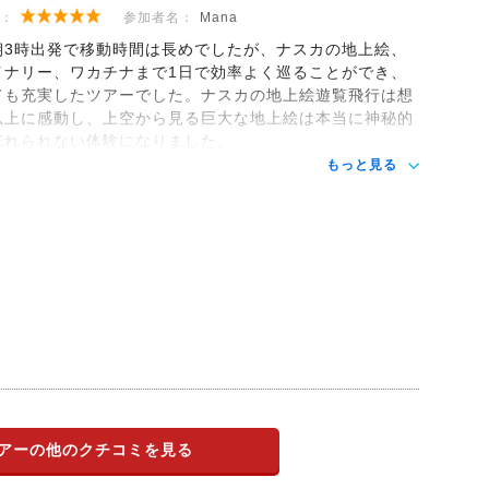
：
参加者名：
Mana
朝3時出発で移動時間は長めでしたが、ナスカの地上絵、
イナリー、ワカチナまで1日で効率よく巡ることができ、
ても充実したツアーでした。ナスカの地上絵遊覧飛行は想
以上に感動し、上空から見る巨大な地上絵は本当に神秘的
忘れられない体験になりました。
もっと見る
アーの他のクチコミを見る