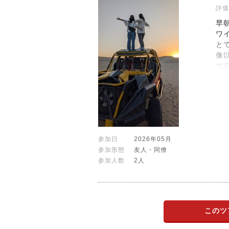
評価
早
ワ
と
像
で
参加日
2026年05月
参加形態
友人・同僚
参加人数
2人
このツ