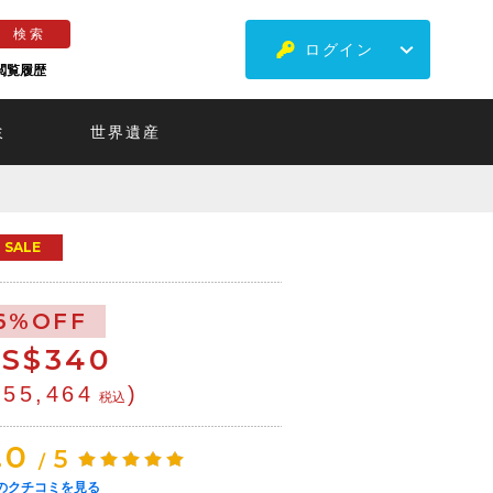
ログイン
閲覧履歴
ミ
世界遺産
SALE
6%OFF
S$
340
¥55,464
)
税込
.0
5
/
のクチコミを見る