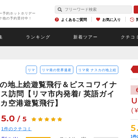
ー予約ホットホリデー
ク他の予約受付中！
よくあるご質問
お気に入り
集
ランキング
新着ツアー
クチコ
リマ
リマ発の世界遺産
リマ発 ナスカの地上絵
の地上絵遊覧飛行＆ピスコワイナ
ス訪問【リマ市内発着/ 英語ガイ
U
スカ空港遊覧飛行】
(
5.0
/
5
5
1
件のクチコミ
1
件