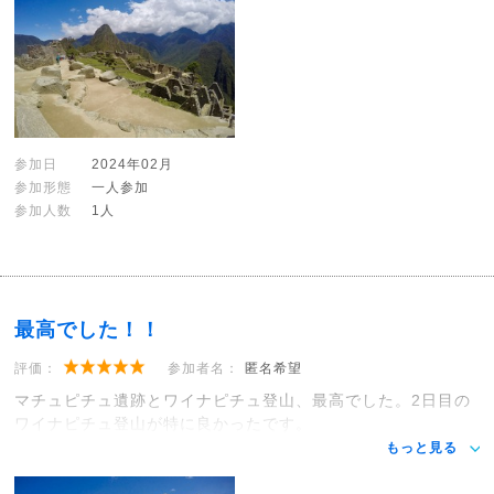
参加日
2024年02月
参加形態
一人参加
参加人数
1人
最高でした！！
評価：
参加者名：
匿名希望
マチュピチュ遺跡とワイナピチュ登山、最高でした。2日目の
ワイナピチュ登山が特に良かったです。
もっと見る