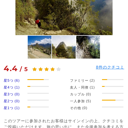
4.4
8
件のクチコミ
/
5
星5つ (6)
ファミリー (2)
星4つ (1)
友人・同僚 (1)
星3つ (0)
カップル (0)
星2つ (0)
一人参加 (5)
星1つ (1)
その他 (0)
このツアーに参加されたお客様はサインインの上、クチコミを
ご投稿いただけます。旅の思い出に、また今後参加を考える方