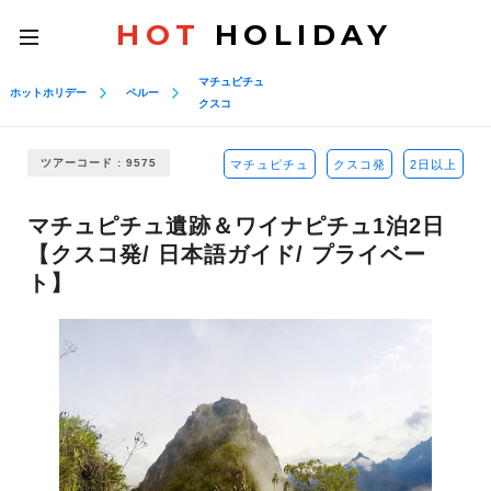
HOT
HOLIDAY
toggle
navigation
マチュピチュ
ホットホリデー
ペルー
クスコ
ツアーコード : 9575
マチュピチュ
クスコ発
2日以上
マチュピチュ遺跡＆ワイナピチュ1泊2日
【クスコ発/ 日本語ガイド/ プライベー
ト】