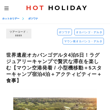
HOT
HOLIDAY
toggle
navigation
ホットホリデー
ボツワナ
ツアーコード :
ボツワナ
オカバンゴ・デルタ
8889
マウン発オカバンコ・デルタ
世界遺産オカバンゴデルタ4泊5日！ラグ
ジュアリーキャンプで贅沢な滞在を楽し
む【マウン空港発着 / 小型機移動＋5スタ
ーキャンプ宿泊4泊＋アクティビティー＋
食事】