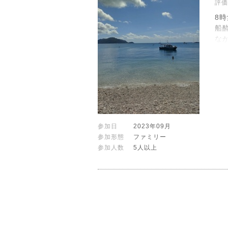
評価
8
船
な
参加日
2023年09月
参加形態
ファミリー
参加人数
5人以上