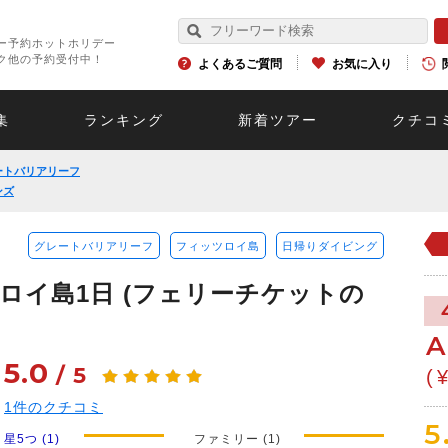
ー予約ホットホリデー
ク他の予約受付中！
よくあるご質問
お気に入り
集
ランキング
新着ツアー
クチコ
ートバリアリーフ
ンズ
グレートバリアリーフ
フィッツロイ島
日帰りダイビング
ロイ島1日 (フェリーチケットの
A
5.0
/
5
(
1
件のクチコミ
5
星5つ (1)
ファミリー (1)