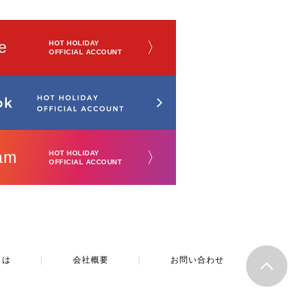
e
〉
HOT HOLIDAY
OFFICIAL ACCOUNT
am
〉
HOT HOLIDAY
OFFICIAL ACCOUNT
とは
｜
会社概要
｜
お問い合わせ