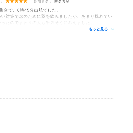
：
参加者名：
匿名希望
時集合で、8時45分出航でした。
酔い対策で念のために薬を飲みましたが、あまり揺れてい
かったのでまわりの人も平気そうにみえました。
もっと見る
1