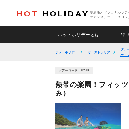
HOT
HOLIDAY
現地発オプショナルツア
ケアンズ、エアーズロッ
ホットホリデーとは
特 
グレ
ホットホリデー
オーストラリア
ケア
ツアーコード : 8745
熱帯の楽園！フィッツ
み）