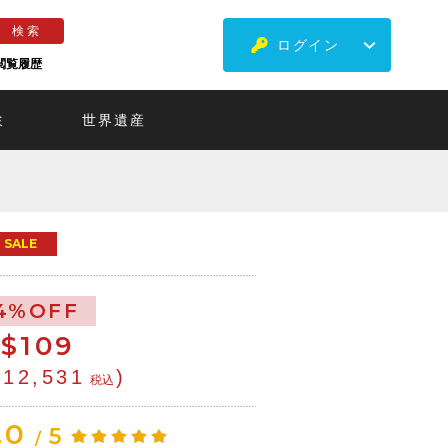
ログイン
閲覧履歴
ミ
世界遺産
SALE
4%OFF
$
109
¥12,531
)
税込
.0
5
/