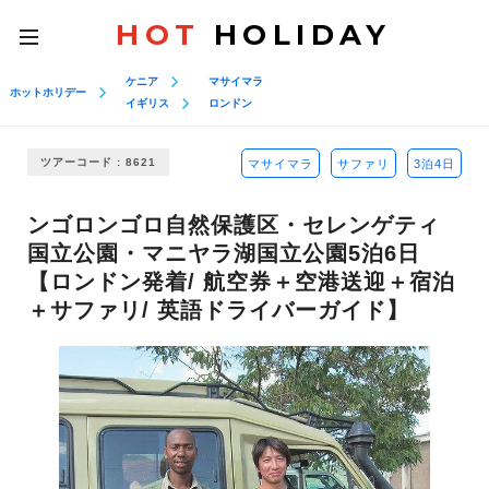
HOT
HOLIDAY
toggle
navigation
ケニア
マサイマラ
ホットホリデー
イギリス
ロンドン
ツアーコード : 8621
マサイマラ
サファリ
3泊4日
ンゴロンゴロ自然保護区・セレンゲティ
国立公園・マニヤラ湖国立公園5泊6日
【ロンドン発着/ 航空券＋空港送迎＋宿泊
＋サファリ/ 英語ドライバーガイド】