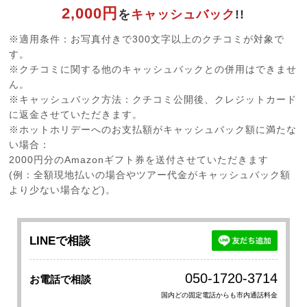
2,000円
を
キャッシュバック
!!
※適用条件：お写真付きで300文字以上のクチコミが対象で
す。
※クチコミに関する他のキャッシュバックとの併用はできませ
ん。
※キャッシュバック方法：クチコミ公開後、クレジットカード
に返金させていただきます。
※ホットホリデーへのお支払額がキャッシュバック額に満たな
い場合：
2000円分のAmazonギフト券を送付させていただきます
(例：全額現地払いの場合やツアー代金がキャッシュバック額
より少ない場合など)。
LINEで相談
050-1720-3714
お電話で相談
国内どの固定電話からも市内通話料金