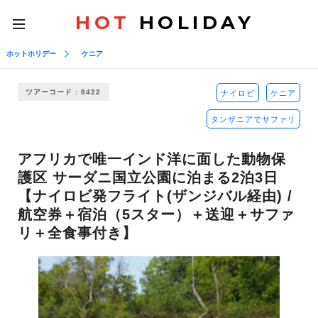
HOT
HOLIDAY
toggle
navigation
ホットホリデー
ケニア
ツアーコード : 8422
ナイロビ
ケニア
タンザニアでサファリ
アフリカで唯一インド洋に面した動物保
護区 サーダニ国立公園に泊まる2泊3日
【ナイロビ発フライト(ザンジバル経由) /
航空券＋宿泊（5スター）＋送迎＋サファ
リ＋全食事付き】