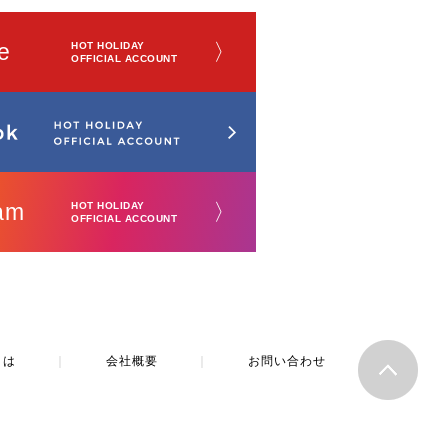
e
〉
HOT HOLIDAY
OFFICIAL ACCOUNT
am
〉
HOT HOLIDAY
OFFICIAL ACCOUNT
とは
｜
会社概要
｜
お問い合わせ