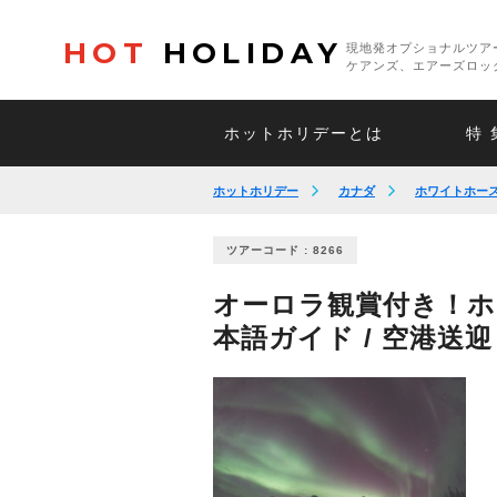
HOT
HOLIDAY
現地発オプショナルツア
ケアンズ、エアーズロッ
ホットホリデーとは
特 
ホットホリデー
カナダ
ホワイトホー
ツアーコード : 8266
オーロラ観賞付き！ホ
本語ガイド / 空港送迎 