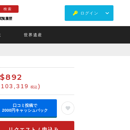
ログイン
閲覧履歴
ミ
世界遺産
$
892
¥103,319
)
税込
口コミ投稿で
2000円キャッシュバック
リクエスト / 申込み