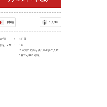
日本語
1人OK
時間
：
4日間
催行人数
：
1名
※実施に必要な最低限の参加人数。
1名でも申込可能。