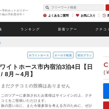
ー予約ホットホリデー
ク他の予約受付中！
よくあるご質問
お気に入り
集
ランキング
新着ツアー
クチコ
ス
ホワイトホース
オーロラ観賞
宿泊プラン
C
ワイトホース市内宿泊3泊4日【日
(
/ 8月～4月】
まだクチコミの投稿はありません
このツアーに参加されたお客様はサインインの上、クチ
コミをご投稿いただけます。
旅の思い出に、また今後参加を考える方のために、ぜひ