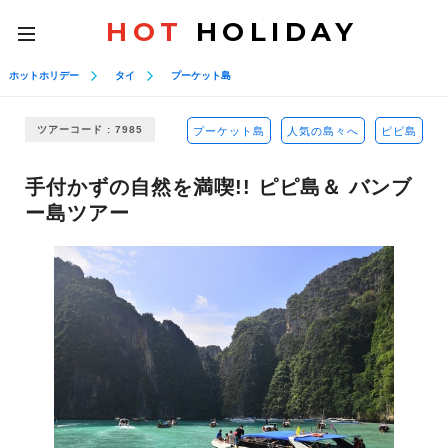
HOT
HOLIDAY
toggle
navigation
ホットホリデー
タイ
プーケット島
ツアーコード : 7985
プーケット島
人気の島々へ
ピピ島
手付かずの自然を満喫!! ピピ島＆ バンブ
ー島ツアー