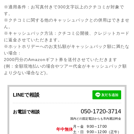
※適用条件：お写真付きで300文字以上のクチコミが対象で
す。
※クチコミに関する他のキャッシュバックとの併用はできませ
ん。
※キャッシュバック方法：クチコミ公開後、クレジットカード
に返金させていただきます。
※ホットホリデーへのお支払額がキャッシュバック額に満たな
い場合：
2000円分のAmazonギフト券を送付させていただきます
(例：全額現地払いの場合やツアー代金がキャッシュバック額
より少ない場合など)。
LINEで相談
050-1720-3714
お電話で相談
国内どの固定電話からも市内通話料金
月～金
9:00～17:00
年中無休
土・日
9:00～12:00（正午）