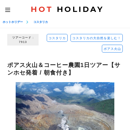
HOT
HOLIDAY
toggle
navigation
ホットホリデー
コスタリカ
ツアーコード :
コスタリカ
コスタリカの大自然を楽しむ！
7913
ポアス火山
ポアス火山＆コーヒー農園1日ツアー【サ
ンホセ発着 / 朝食付き】