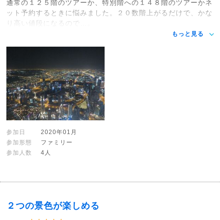
通常の１２５階のツアーか、特別階への１４８階のツアーかネ
ット予約するときに悩みました。２０数階上がるだけで、かな
り高い値段になるので…。
もっと見る
参加日
2020年01月
参加形態
ファミリー
参加人数
4人
２つの景色が楽しめる