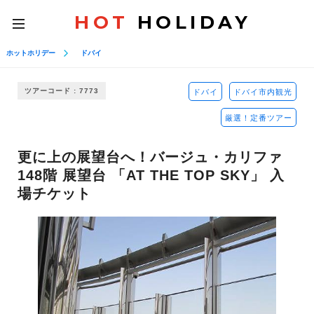
HOT
HOLIDAY
toggle
navigation
ホットホリデー
ドバイ
ツアーコード : 7773
ドバイ
ドバイ市内観光
厳選！定番ツアー
更に上の展望台へ！バージュ・カリファ
148階 展望台 「AT THE TOP SKY」 入
場チケット