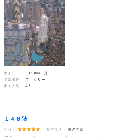
参加日
2020年01月
参加形態
ファミリー
参加人数
4人
１４８階
評価：
参加者名：
匿名希望