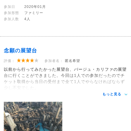
参加日
2020年01月
参加形態
ファミリー
参加人数
4人
念願の展望台
評価：
参加者名：
匿名希望
以前から行ってみたかった展望台、バージュ・カリファの展望
台に行くことができました。今回は1人での参加だったのでチ
ケット取得から当日の受付まで全て1人でやらなければならず
少し不安でした。
もっと見る